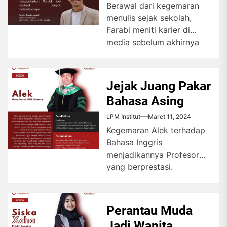
Berawal dari kegemaran
menulis sejak sekolah,
Farabi meniti karier di
media sebelum akhirnya
melanjutkan studi di
Inggris dengan beasiswa.
Kini,...
Jejak Juang Pakar
Bahasa Asing
LPM Institut
Maret 11, 2024
Kegemaran Alek terhadap
Bahasa Inggris
menjadikannya Profesor
yang berprestasi.
Pengalaman dan
keahliannya dapat
memotivasi pelajar untuk
Perantau Muda
menguasai bahasa asing.
Jadi Wanita