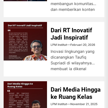
membangun komunitas
dan memberikan konten
edukatif seputar dunia
kampus di media sosial....
Dari RT Inovatif
Jadi Inspiratif
LPM Institut
Februari 20, 2026
Inovasi lingkungan yang
dicanangkan Taufiq
Supriadi di wilayahnya
membuat ia dikenal
sebagai Ketua RT Inovatif.
Prestasinya tersebut
mendapatkan berbagai
Dari Media Hingga
penghargaan...
ke Ruang Kelas
LPM Institut
November 21, 2025