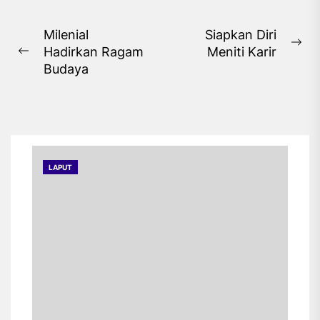
Jurusan Pendidikan Agama
Islam pada tahun 1978 di
Navigasi
Milenial
Siapkan Diri
Institut Agama Islam
Ne
Hadirkan Ragam
Meniti Karir
pos
Previous
Negeri (IAIN) Syarif
pos
Budaya
post:
Hidayatullah Jakarta.
Abuddin senang menulis
sejak berada di bangku
Sekolah Menengah Atas
(SMA). Kala itu, ia menulis
pada majalah dinding dan
LAPUT
naskah pidato.