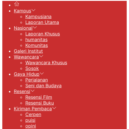
Kampus
Kampusiana
Laporan Utama
Nasional
Laporan Khusus
humanitas
Komunitas
Galeri Institut
Wawancara
Wawancara Khusus
Sosok
Gaya Hidup
Perjalanan
Seni dan Budaya
Resensi
Resensi Film
Resensi Buku
Kiriman Pembaca
Cerpen
puisi
opini