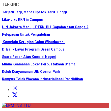
Skip
TERKINI :
to
Terjadi Lagi, Maba Dipatok Tarif Tinggi
the
content
Lika-Liku KKN in Campus
UIN Jakarta Menuju PTKN-BH, Capaian atau Gengsi?
Pelepasan Untuk Pengabdian
Komplain Kerugian Calon Wisudawan
Di Balik Layar Program Green Campus
Suara Resah Atas Kondisi Negeri
Minim Keamanan Loker Perpustakaan Utama
Keluh Kenyamanan UIN Corner Park
Kampus Tolak Wacana Industrialisasi Pendidikan
Instagram
Institut
X
Institut
LPM
INSTITUT