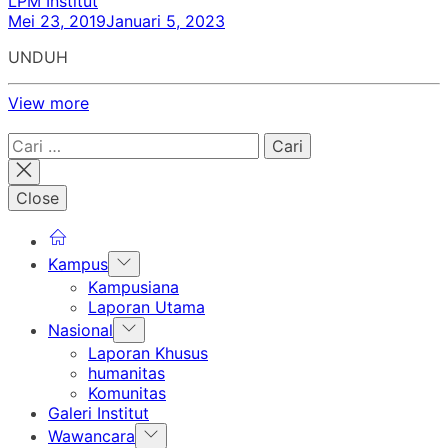
LPM Institut
Mei 23, 2019
Januari 5, 2023
UNDUH
View more
Cari
untuk:
Close
Show
Kampus
sub
Kampusiana
menu
Laporan Utama
Show
Nasional
sub
Laporan Khusus
menu
humanitas
Komunitas
Galeri Institut
Show
Wawancara