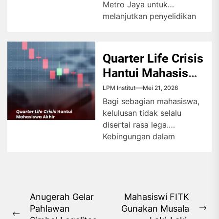
Metro Jaya untuk
melanjutkan penyelidikan
kasus penyiraman air keras
terhadap Andrie Yunus
secara tuntas. Hakim
Quarter Life Crisis
menilai...
Hantui Mahasiswa
Akhir
LPM Institut
Mei 21, 2026
Bagi sebagian mahasiswa,
kelulusan tidak selalu
disertai rasa lega.
Kebingungan dalam
menentukan arah masa
depan justru memicu
fenomena quarter life...
Navigasi
Anugerah Gelar
Mahasiswi FITK
Pahlawan
Gunakan Musala
pos
Ne