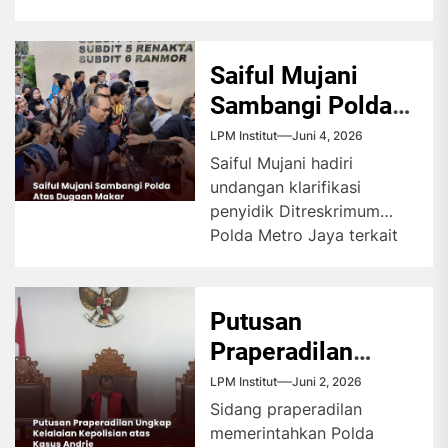
mahasiswa menjadi
perhatian AJI Jakarta
untuk menggelar diskusi
Saiful Mujani
guna merefleksikan...
Sambangi Polda
Atas Dugaan
LPM Institut
Juni 4, 2026
Makar
Saiful Mujani hadiri
undangan klarifikasi
penyidik Ditreskrimum
Polda Metro Jaya terkait
dugaan tindak pidana
penghasutan. Guru Besar
Ilmu Politik Universitas...
Putusan
Praperadilan
Ungkap Kelalaian
LPM Institut
Juni 2, 2026
Kepolisian atas
Sidang praperadilan
memerintahkan Polda
Kasus Andrie