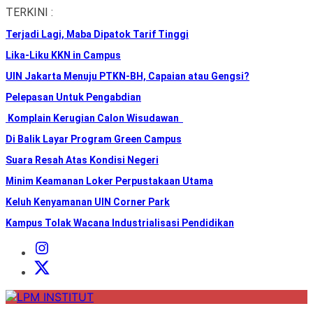
Skip
TERKINI :
to
Terjadi Lagi, Maba Dipatok Tarif Tinggi
the
content
Lika-Liku KKN in Campus
UIN Jakarta Menuju PTKN-BH, Capaian atau Gengsi?
Pelepasan Untuk Pengabdian
Komplain Kerugian Calon Wisudawan
Di Balik Layar Program Green Campus
Suara Resah Atas Kondisi Negeri
Minim Keamanan Loker Perpustakaan Utama
Keluh Kenyamanan UIN Corner Park
Kampus Tolak Wacana Industrialisasi Pendidikan
Instagram
Institut
X
Institut
LPM
INSTITUT