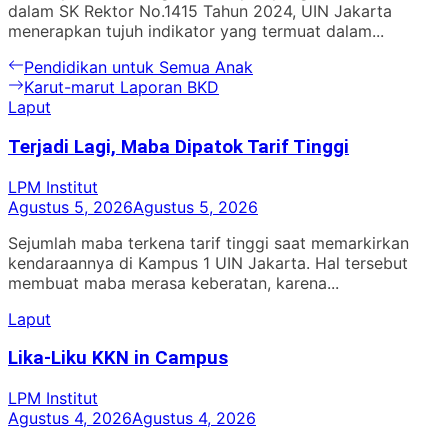
dalam SK Rektor No.1415 Tahun 2024, UIN Jakarta
menerapkan tujuh indikator yang termuat dalam...
Navigasi
Previous
Pendidikan untuk Semua Anak
post:
Next
Karut-marut Laporan BKD
pos
post:
Laput
Terjadi Lagi, Maba Dipatok Tarif Tinggi
LPM Institut
Agustus 5, 2026
Agustus 5, 2026
Sejumlah maba terkena tarif tinggi saat memarkirkan
kendaraannya di Kampus 1 UIN Jakarta. Hal tersebut
membuat maba merasa keberatan, karena...
Laput
Lika-Liku KKN in Campus
LPM Institut
Agustus 4, 2026
Agustus 4, 2026