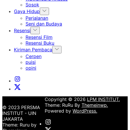
menu
Sosok
Show
Gaya Hidup
sub
Perjalanan
menu
Seni dan Budaya
Show
Resensi
sub
Resensi Film
menu
Resensi Buku
Show
Kiriman Pembaca
sub
Cerpen
menu
puisi
opini
Instagram
Institut
X
Institut
Copyright © 2026
LPM INSTITUT.
Theme: RuRu By
Themeinwp.
© 2023 PERSMA
Powered by
WordPress.
INSTITUT - UIN
JAKARTA
Instagram
Theme: Ruru by
Institut
X