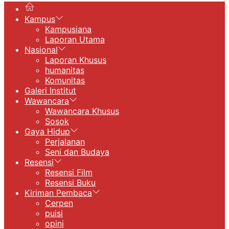
Kampus
Kampusiana
Laporan Utama
Nasional
Laporan Khusus
humanitas
Komunitas
Galeri Institut
Wawancara
Wawancara Khusus
Sosok
Gaya Hidup
Perjalanan
Seni dan Budaya
Resensi
Resensi Film
Resensi Buku
Kiriman Pembaca
Cerpen
puisi
opini