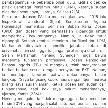
pembagiannya ke beberapa pihak dulu. Ketika dicek ke
pihak Lembaga Penjamin Mutu (LPM), katanya sudah
dicairkan semuanya,” ujarnya, Selasa (21/4).
Sekretaris Jurusan PAI itu menerangkan, awal 2015 lalu
Inspektorat Jenderal (Itjen)
Kementerian Agama
(Kemenag)
memeriksa penilaian Beban Kerja Dosen
(BKD) dan dosen yang bermasalah dipanggil untuk
memperbaiki kekurangannya. Namun, ia tidak turut
dipanggil. Setelah kembali meminta klarifikasi dari LPM,
Marhamah dinyatakan memiliki jabatan tetap di
universitas lain sehingga tunjangan profesinya ditahan.
Selain Marhamah, Neneng Sunengsih juga belum
menerima tunjangan profesinya. Dosen Pendidikan
Bahasa Inggris (PBI) ini mengaku, telah menyerahkan
berkas-berkas sesuai dengan persyaratan BKD. Namun,
ia mendapat laporan bahwa dokumennya belum
lengkap. “Saya langsung koordinasi dengan Itjen, mereka
bilang saya sudah aman. Ketika dosen lain sudah cair
tunjangannya, tapi kok saya belum menerimanya,”
ujarnya, Kamis (23/4).
Neneng mengaku, ia tidak mengunggah data penelitian
tahun 2014 yang menjadi salah satu poin penilaian dalam