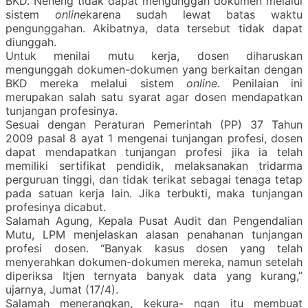
BKD. Neneng tidak dapat mengunggah dokumen melalui
sistem
online
karena sudah lewat batas waktu
pengunggahan. Akibatnya, data tersebut tidak dapat
diunggah.
Untuk menilai mutu kerja, dosen diharuskan
mengunggah dokumen-dokumen yang berkaitan dengan
BKD mereka melalui sistem
online
. Penilaian ini
merupakan salah satu syarat agar dosen mendapatkan
tunjangan profesinya.
Sesuai dengan Peraturan Pemerintah (PP) 37 Tahun
2009 pasal 8 ayat 1 mengenai tunjangan profesi, dosen
dapat mendapatkan tunjangan profesi jika ia telah
memiliki sertifikat pendidik, melaksanakan tridarma
perguruan tinggi, dan tidak terikat sebagai tenaga tetap
pada satuan kerja lain. Jika terbukti, maka tunjangan
profesinya dicabut.
Salamah Agung, Kepala Pusat Audit dan Pengendalian
Mutu, LPM menjelaskan alasan penahanan tunjangan
profesi dosen. “Banyak kasus dosen yang telah
menyerahkan dokumen-dokumen mereka, namun setelah
diperiksa Itjen ternyata banyak data yang kurang,”
ujarnya, Jumat (17/4).
Salamah menerangkan, kekura- ngan itu membuat