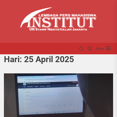
Skip
LP
to
INS
the
content
Menu
Hari:
25 April 2025