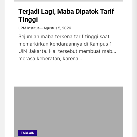
Terjadi Lagi, Maba Dipatok Tarif
Tinggi
LPM Institut
Agustus 5, 2026
Sejumlah maba terkena tarif tinggi saat
memarkirkan kendaraannya di Kampus 1
UIN Jakarta. Hal tersebut membuat maba
merasa keberatan, karena...
TABLOID
TABLOID
TABLOID
TABLOID