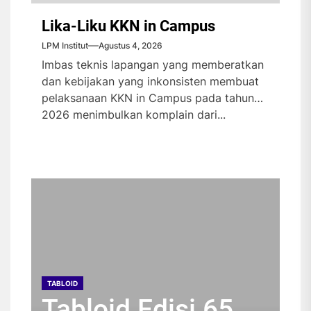
Lika-Liku KKN in Campus
LPM Institut
Agustus 4, 2026
Imbas teknis lapangan yang memberatkan
dan kebijakan yang inkonsisten membuat
pelaksanaan KKN in Campus pada tahun
2026 menimbulkan komplain dari...
TABLOID
TABLOID
TABLOID
TABLOID
Tabloid Edisi 65
Tabloid Edisi 64
Tabloid Edisi 63
Tabloid Edisi 62