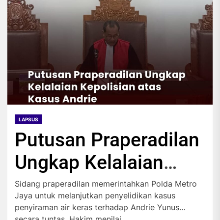
LAPSUS
Putusan Praperadilan
Ungkap Kelalaian
Kepolisian atas Kasus
Sidang praperadilan memerintahkan Polda Metro
Jaya untuk melanjutkan penyelidikan kasus
Andrie
penyiraman air keras terhadap Andrie Yunus
secara tuntas. Hakim menilai...