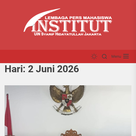
Skip
LP
to
INS
the
content
Menu
Hari:
2 Juni 2026