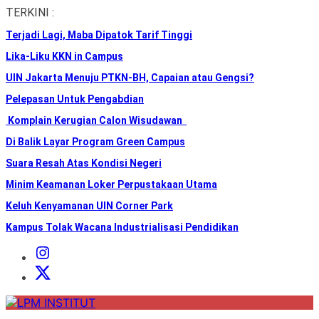
Skip
TERKINI :
to
Terjadi Lagi, Maba Dipatok Tarif Tinggi
the
content
Lika-Liku KKN in Campus
UIN Jakarta Menuju PTKN-BH, Capaian atau Gengsi?
Pelepasan Untuk Pengabdian
Komplain Kerugian Calon Wisudawan
Di Balik Layar Program Green Campus
Suara Resah Atas Kondisi Negeri
Minim Keamanan Loker Perpustakaan Utama
Keluh Kenyamanan UIN Corner Park
Kampus Tolak Wacana Industrialisasi Pendidikan
Instagram
Institut
X
Institut
LPM
INSTITUT