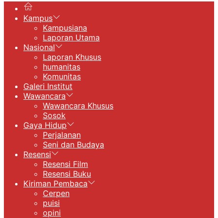
Kampus
Kampusiana
Laporan Utama
Nasional
Laporan Khusus
humanitas
Komunitas
Galeri Institut
Wawancara
Wawancara Khusus
Sosok
Gaya Hidup
Perjalanan
Seni dan Budaya
Resensi
Resensi Film
Resensi Buku
Kiriman Pembaca
Cerpen
puisi
opini