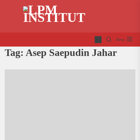
Skip
LP
to
INS
the
content
Menu
Tag:
Asep Saepudin Jahar