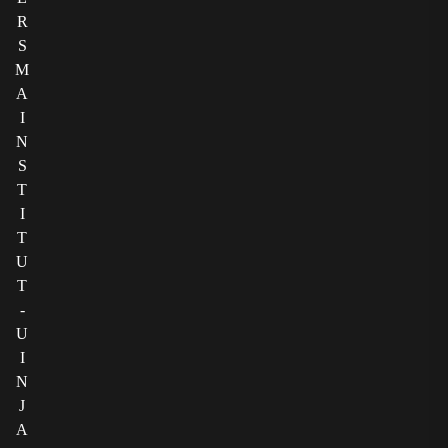
R
S
M
A
I
N
S
T
I
T
U
T
-
U
I
N
J
A