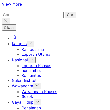
View more
Cari
untuk:
Close
Show
Kampus
sub
Kampusiana
menu
Laporan Utama
Show
Nasional
sub
Laporan Khusus
menu
humanitas
Komunitas
Galeri Institut
Show
Wawancara
sub
Wawancara Khusus
menu
Sosok
Show
Gaya Hidup
sub
Perjalanan