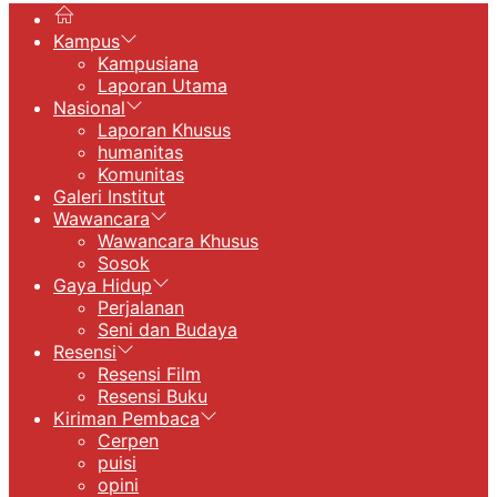
Kampus
Kampusiana
Laporan Utama
Nasional
Laporan Khusus
humanitas
Komunitas
Galeri Institut
Wawancara
Wawancara Khusus
Sosok
Gaya Hidup
Perjalanan
Seni dan Budaya
Resensi
Resensi Film
Resensi Buku
Kiriman Pembaca
Cerpen
puisi
opini