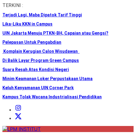
Skip
TERKINI :
to
Terjadi Lagi, Maba Dipatok Tarif Tinggi
the
content
Lika-Liku KKN in Campus
UIN Jakarta Menuju PTKN-BH, Capaian atau Gengsi?
Pelepasan Untuk Pengabdian
Komplain Kerugian Calon Wisudawan
Di Balik Layar Program Green Campus
Suara Resah Atas Kondisi Negeri
Minim Keamanan Loker Perpustakaan Utama
Keluh Kenyamanan UIN Corner Park
Kampus Tolak Wacana Industrialisasi Pendidikan
Instagram
Institut
X
Institut
LPM
INSTITUT