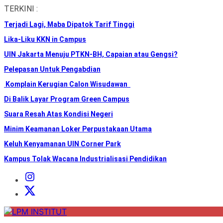
Skip
TERKINI :
to
Terjadi Lagi, Maba Dipatok Tarif Tinggi
the
content
Lika-Liku KKN in Campus
UIN Jakarta Menuju PTKN-BH, Capaian atau Gengsi?
Pelepasan Untuk Pengabdian
Komplain Kerugian Calon Wisudawan
Di Balik Layar Program Green Campus
Suara Resah Atas Kondisi Negeri
Minim Keamanan Loker Perpustakaan Utama
Keluh Kenyamanan UIN Corner Park
Kampus Tolak Wacana Industrialisasi Pendidikan
Instagram
Institut
X
Institut
LPM
INSTITUT