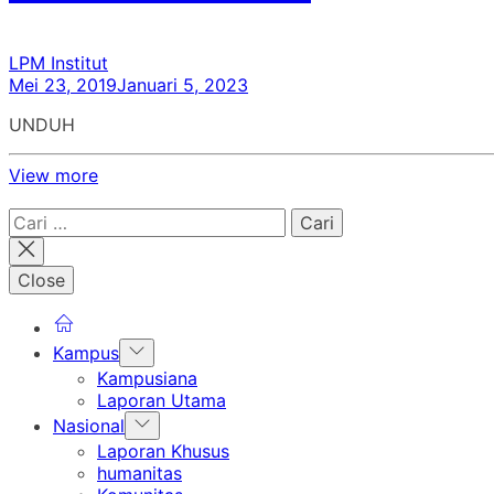
LPM Institut
Mei 23, 2019
Januari 5, 2023
UNDUH
View more
Cari
untuk:
Close
Show
Kampus
sub
Kampusiana
menu
Laporan Utama
Show
Nasional
sub
Laporan Khusus
menu
humanitas