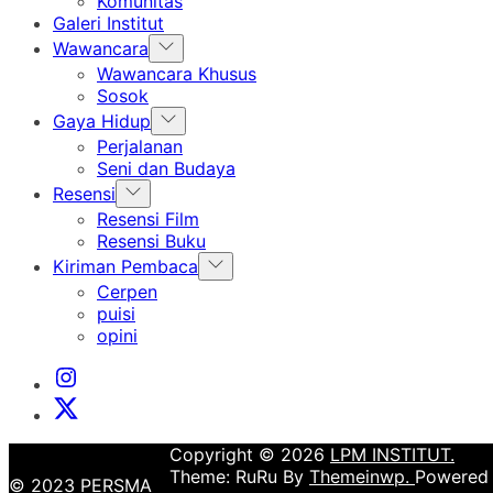
Komunitas
Galeri Institut
Show
Wawancara
sub
Wawancara Khusus
menu
Sosok
Show
Gaya Hidup
sub
Perjalanan
menu
Seni dan Budaya
Show
Resensi
sub
Resensi Film
menu
Resensi Buku
Show
Kiriman Pembaca
sub
Cerpen
menu
puisi
opini
Instagram
Institut
X
Institut
Copyright © 2026
LPM INSTITUT.
Theme: RuRu By
Themeinwp.
Powered
© 2023 PERSMA