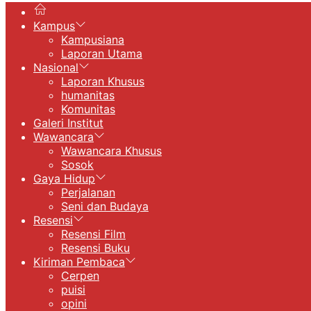
Kampus
Kampusiana
Laporan Utama
Nasional
Laporan Khusus
humanitas
Komunitas
Galeri Institut
Wawancara
Wawancara Khusus
Sosok
Gaya Hidup
Perjalanan
Seni dan Budaya
Resensi
Resensi Film
Resensi Buku
Kiriman Pembaca
Cerpen
puisi
opini