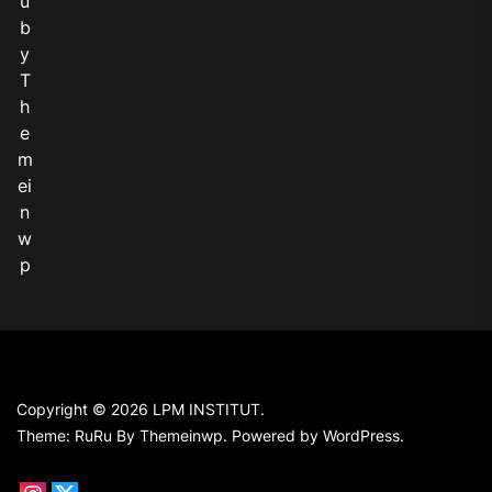
u
b
y
T
h
e
m
ei
n
w
p
Copyright © 2026
LPM INSTITUT.
Theme: RuRu By
Themeinwp.
Powered by
WordPress.
Instagram
X