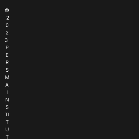
©
2
0
2
3
P
E
R
S
M
A
I
N
S
TI
T
U
T