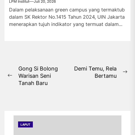
LPM Institut
Juli 20, 2026
Dalam pelaksanaan green campus yang termaktub
dalam SK Rektor No.1415 Tahun 2024, UIN Jakarta
menerapkan tujuh indikator yang termuat dalam...
Navigasi
Gong Si Bolong
Demi Temu, Rela
Ne
Warisan Seni
Bertamu
pos
Previous
pos
Tanah Baru
post:
LAPUT