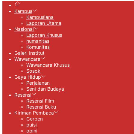
Kampus
Kampusiana
Laporan Utama
Nasional
Laporan Khusus
humanitas
Komunitas
Galeri Institut
Wawancara
Wawancara Khusus
Sosok
Gaya Hidup
Perjalanan
Seni dan Budaya
Resensi
Resensi Film
Resensi Buku
Kiriman Pembaca
Cerpen
puisi
opini