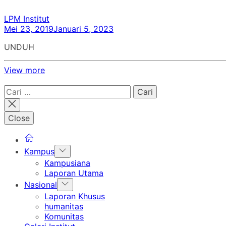
LPM Institut
Mei 23, 2019
Januari 5, 2023
UNDUH
View more
Cari
untuk:
Close
Show
Kampus
sub
Kampusiana
menu
Laporan Utama
Show
Nasional
sub
Laporan Khusus
menu
humanitas
Komunitas