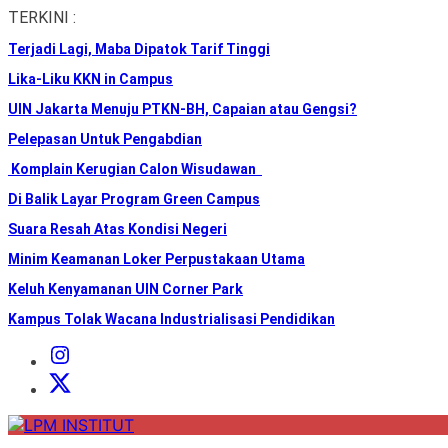
Skip
TERKINI :
to
Terjadi Lagi, Maba Dipatok Tarif Tinggi
the
content
Lika-Liku KKN in Campus
UIN Jakarta Menuju PTKN-BH, Capaian atau Gengsi?
Pelepasan Untuk Pengabdian
Komplain Kerugian Calon Wisudawan
Di Balik Layar Program Green Campus
Suara Resah Atas Kondisi Negeri
Minim Keamanan Loker Perpustakaan Utama
Keluh Kenyamanan UIN Corner Park
Kampus Tolak Wacana Industrialisasi Pendidikan
Instagram
Institut
X
Institut
LPM
INSTITUT