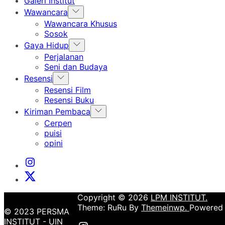
Galeri Institut
Show
Wawancara
sub
Wawancara Khusus
menu
Sosok
Show
Gaya Hidup
sub
Perjalanan
menu
Seni dan Budaya
Show
Resensi
sub
Resensi Film
menu
Resensi Buku
Show
Kiriman Pembaca
sub
Cerpen
menu
puisi
opini
Instagram
Institut
X
Institut
Copyright © 2026
LPM INSTITUT.
Theme: RuRu By
Themeinwp.
Powered
© 2023 PERSMA
INSTITUT - UIN