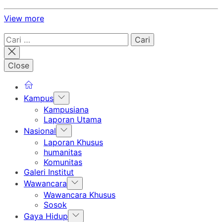
View more
Cari
untuk:
Close
Show
Kampus
sub
Kampusiana
menu
Laporan Utama
Show
Nasional
sub
Laporan Khusus
menu
humanitas
Komunitas
Galeri Institut
Show
Wawancara
sub
Wawancara Khusus
menu
Sosok
Show
Gaya Hidup