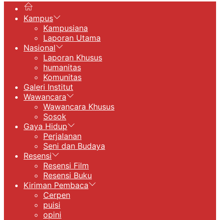
Kampus
Kampusiana
Laporan Utama
Nasional
Laporan Khusus
humanitas
Komunitas
Galeri Institut
Wawancara
Wawancara Khusus
Sosok
Gaya Hidup
Perjalanan
Seni dan Budaya
Resensi
Resensi Film
Resensi Buku
Kiriman Pembaca
Cerpen
puisi
opini