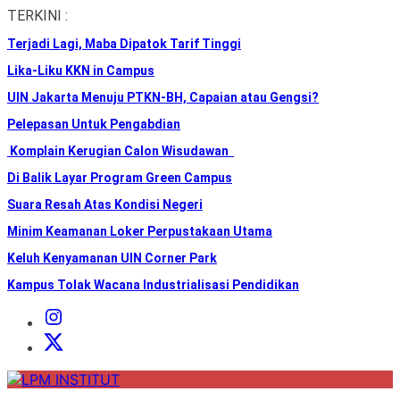
Skip
TERKINI :
to
Terjadi Lagi, Maba Dipatok Tarif Tinggi
the
content
Lika-Liku KKN in Campus
UIN Jakarta Menuju PTKN-BH, Capaian atau Gengsi?
Pelepasan Untuk Pengabdian
Komplain Kerugian Calon Wisudawan
Di Balik Layar Program Green Campus
Suara Resah Atas Kondisi Negeri
Minim Keamanan Loker Perpustakaan Utama
Keluh Kenyamanan UIN Corner Park
Kampus Tolak Wacana Industrialisasi Pendidikan
Instagram
Institut
X
Institut
LPM
INSTITUT