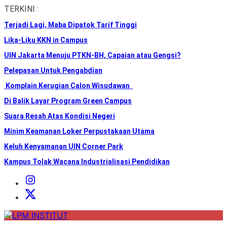
Skip
TERKINI :
to
Terjadi Lagi, Maba Dipatok Tarif Tinggi
the
content
Lika-Liku KKN in Campus
UIN Jakarta Menuju PTKN-BH, Capaian atau Gengsi?
Pelepasan Untuk Pengabdian
Komplain Kerugian Calon Wisudawan
Di Balik Layar Program Green Campus
Suara Resah Atas Kondisi Negeri
Minim Keamanan Loker Perpustakaan Utama
Keluh Kenyamanan UIN Corner Park
Kampus Tolak Wacana Industrialisasi Pendidikan
Instagram
Institut
X
Institut
LPM
INSTITUT