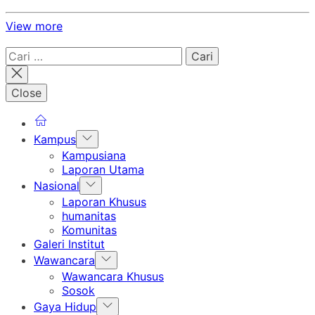
View more
Cari
untuk:
Close
Show
Kampus
sub
Kampusiana
menu
Laporan Utama
Show
Nasional
sub
Laporan Khusus
menu
humanitas
Komunitas
Galeri Institut
Show
Wawancara
sub
Wawancara Khusus
menu
Sosok
Show
Gaya Hidup