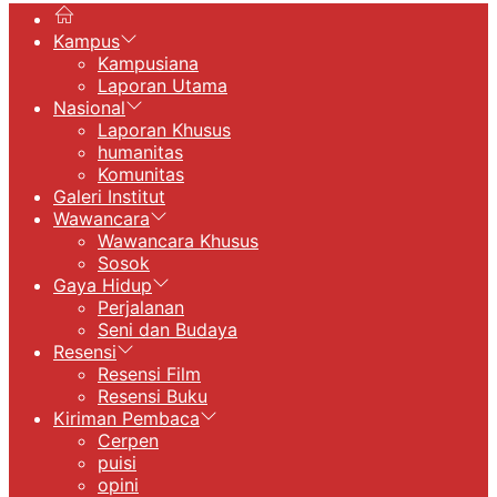
Kampus
Kampusiana
Laporan Utama
Nasional
Laporan Khusus
humanitas
Komunitas
Galeri Institut
Wawancara
Wawancara Khusus
Sosok
Gaya Hidup
Perjalanan
Seni dan Budaya
Resensi
Resensi Film
Resensi Buku
Kiriman Pembaca
Cerpen
puisi
opini