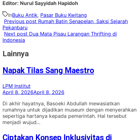
Editor: Nurul Sayyidah Hapidoh
In
Buku Antik
,
Pasar Buku Kwitang
Previous post
Rumah Batin Senapelan, Saksi Sejarah
Pekanbaru
Next post
Dua Mata Pisau Larangan Thrifting di
Indonesia
Lainnya
Napak Tilas Sang Maestro
LPM Institut
April 8, 2026
April 8, 2026
Di akhir hayatnya, Basoeki Abdullah mewasiatkan
rumahnya untuk dijadikan museum dengan menyerahkan
sepertiga hartanya kepada pemerintah. Hal tersebut
menjadi wujud...
Ciptakan Konsep Inklusivitas di