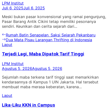
LPM Institut
Juli 6, 2025
Juli 6, 2025
Meski bukan pasar konvensional yang ramai pengunjung,
Pasar Barang Antik Cikini tetap memiliki pesonanya
sendiri. Keunikan dan cerita sejarah dari...
Navigasi
Previous
Rumah Batin Senapelan, Saksi Sejarah Pekanbaru
post:
Next
Dua Mata Pisau Larangan Thrifting di Indonesia
pos
post:
Laput
Terjadi Lagi, Maba Dipatok Tarif Tinggi
LPM Institut
Agustus 5, 2026
Agustus 5, 2026
Sejumlah maba terkena tarif tinggi saat memarkirkan
kendaraannya di Kampus 1 UIN Jakarta. Hal tersebut
membuat maba merasa keberatan, karena...
Laput
Lika-Liku KKN in Campus