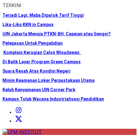
Skip
TERKINI :
to
Terjadi Lagi, Maba Dipatok Tarif Tinggi
the
content
Lika-Liku KKN in Campus
UIN Jakarta Menuju PTKN-BH, Capaian atau Gengsi?
Pelepasan Untuk Pengabdian
Komplain Kerugian Calon Wisudawan
Di Balik Layar Program Green Campus
Suara Resah Atas Kondisi Negeri
Minim Keamanan Loker Perpustakaan Utama
Keluh Kenyamanan UIN Corner Park
Kampus Tolak Wacana Industrialisasi Pendidikan
Instagram
Institut
X
Institut
LPM
INSTITUT