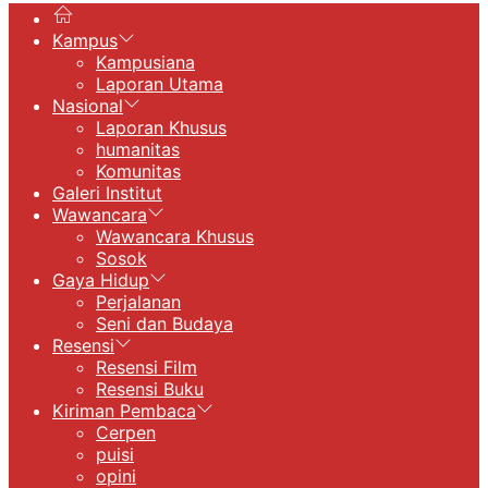
Kampus
Kampusiana
Laporan Utama
Nasional
Laporan Khusus
humanitas
Komunitas
Galeri Institut
Wawancara
Wawancara Khusus
Sosok
Gaya Hidup
Perjalanan
Seni dan Budaya
Resensi
Resensi Film
Resensi Buku
Kiriman Pembaca
Cerpen
puisi
opini