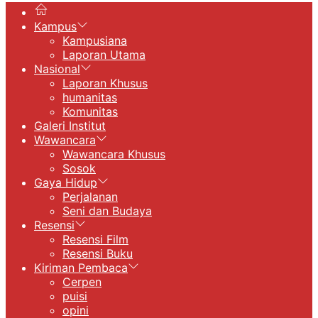
Kampus
Kampusiana
Laporan Utama
Nasional
Laporan Khusus
humanitas
Komunitas
Galeri Institut
Wawancara
Wawancara Khusus
Sosok
Gaya Hidup
Perjalanan
Seni dan Budaya
Resensi
Resensi Film
Resensi Buku
Kiriman Pembaca
Cerpen
puisi
opini