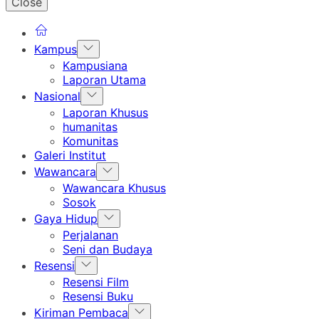
Close
Show
Kampus
sub
Kampusiana
menu
Laporan Utama
Show
Nasional
sub
Laporan Khusus
menu
humanitas
Komunitas
Galeri Institut
Show
Wawancara
sub
Wawancara Khusus
menu
Sosok
Show
Gaya Hidup
sub
Perjalanan
menu
Seni dan Budaya
Show
Resensi
sub
Resensi Film
menu
Resensi Buku
Show
Kiriman Pembaca