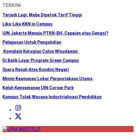
Skip
TERKINI :
to
Terjadi Lagi, Maba Dipatok Tarif Tinggi
the
content
Lika-Liku KKN in Campus
UIN Jakarta Menuju PTKN-BH, Capaian atau Gengsi?
Pelepasan Untuk Pengabdian
Komplain Kerugian Calon Wisudawan
Di Balik Layar Program Green Campus
Suara Resah Atas Kondisi Negeri
Minim Keamanan Loker Perpustakaan Utama
Keluh Kenyamanan UIN Corner Park
Kampus Tolak Wacana Industrialisasi Pendidikan
Instagram
Institut
X
Institut
LPM
INSTITUT