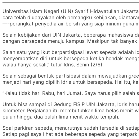
Universitas Islam Negeri (UIN) Syarif Hidayatullah Jaka
cara telah diupayakan oleh pemangku kebijakan, diantara
—-
perangkat penyedia air bersih yang siap minum guna m
Selain kebijakan dari UIN Jakarta, beberapa mahasiswa 
dengan bersepeda menuju kampus. Meskipun tak banyak ya
Salah satu yang ikut berpartisipasi lewat sepeda adalah I
menyempatkan diri untuk bersepeda ketika hendak mengaja
walau hanya sekali,” tutur Idris, Senin (2/6).
Selain sebagai bentuk partisipasi dalam mewujudkan
gre
menjadi hari yang dipilih Idris untuk bersepeda. Hal itu, 
“Kalau tidak hari Rabu, hari Jumat. Saya harus pilih sala
Untuk bisa sampai di Gedung FISIP UIN Jakarta, Idris ha
kilometer. Perjalanan itu membutuhkan lima belas menit wa
puluh hingga dua puluh lima menit waktu tempuh.
Soal parkiran sepeda, menurutnya sudah tersedia di setia
Setiap pagi saya lihat ada beberapa sepeda yang terparkir