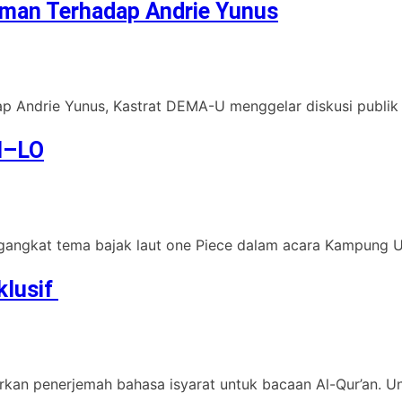
man Terhadap Andrie Yunus
ap Andrie Yunus, Kastrat DEMA-U menggelar diskusi publi
M–LO
engangkat tema bajak laut one Piece dalam acara Kampung U
klusif
an penerjemah bahasa isyarat untuk bacaan Al-Qur’an. Unive