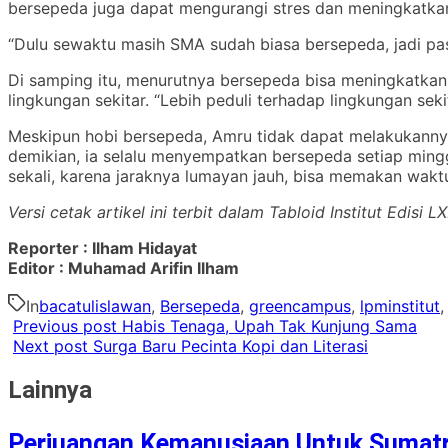
bersepeda juga dapat mengurangi stres dan meningkatkan 
“Dulu sewaktu masih SMA sudah biasa bersepeda, jadi pas
Di samping itu, menurutnya bersepeda bisa meningkatka
lingkungan sekitar. “Lebih peduli terhadap lingkungan se
Meskipun hobi bersepeda, Amru tidak dapat melakukannya 
demikian, ia selalu menyempatkan bersepeda setiap ming
sekali, karena jaraknya lumayan jauh, bisa memakan wak
Versi cetak artikel ini terbit dalam Tabloid Institut Edisi
Reporter : Ilham Hidayat
Editor : Muhamad Arifin Ilham
In
bacatulislawan
,
Bersepeda
,
greencampus
,
lpminstitut
Previous post
Habis Tenaga, Upah Tak Kunjung Sama
Next post
Surga Baru Pecinta Kopi dan Literasi
Lainnya
Perjuangan Kemanusiaan Untuk Sumat