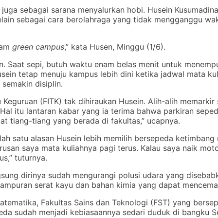
 juga sebagai sarana menyalurkan hobi. Husein Kusumadina
 selain sebagai cara berolahraga yang tidak mengganggu wa
alam
green campus
,” kata Husen, Minggu (1/6).
. Saat sepi, butuh waktu enam belas menit untuk menempuh j
in tetap menuju kampus lebih dini ketika jadwal mata kuli
 semakin disiplin.
Keguruan (FITK) tak dihiraukan Husein. Alih-alih memarkir 
l itu lantaran kabar yang ia terima bahwa parkiran seped
kat tiang-tiang yang berada di fakultas,” ucapnya.
alah satu alasan Husein lebih memilih bersepeda ketimban
san saya mata kuliahnya pagi terus. Kalau saya naik motor
s,” tuturnya.
ung dirinya sudah mengurangi polusi udara yang disebabka
ampuran serat kayu dan bahan kimia yang dapat mencemar
atematika, Fakultas Sains dan Teknologi (FST) yang bers
da sudah menjadi kebiasaannya sedari duduk di bangku Se