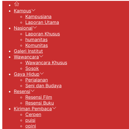
Kampus
Kampusiana
Laporan Utama
Nasional
Laporan Khusus
humanitas
Komunitas
Galeri Institut
Wawancara
Wawancara Khusus
Sosok
Gaya Hidup
Perjalanan
Seni dan Budaya
Resensi
Resensi Film
Resensi Buku
Kiriman Pembaca
Cerpen
puisi
opini