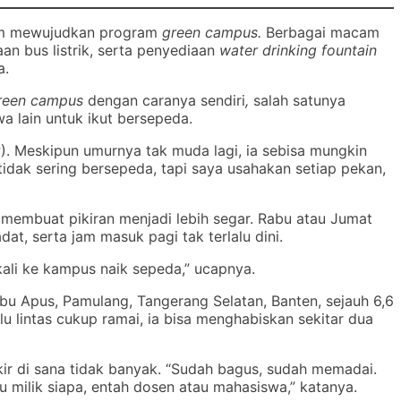
alam mewujudkan program
green campus.
Berbagai macam
n bus listrik, serta penyediaan
water drinking fountain
a.
reen campus
dengan caranya sendiri
,
salah satunya
 lain untuk ikut bersepeda.
SIP). Meskipun umurnya tak muda lagi, ia sebisa mungkin
idak sering bersepeda, tapi saya usahakan setiap pekan,
 membuat pikiran menjadi lebih segar. Rabu atau Jumat
adat, serta jam masuk pagi tak terlalu dini.
ekali ke kampus naik sepeda,” ucapnya.
u Apus, Pamulang, Tangerang Selatan, Banten, sejauh 6,6
lu lintas cukup ramai, ia bisa menghabiskan sekitar dua
rkir di sana tidak banyak. “Sudah bagus, sudah memadai.
tu milik siapa, entah dosen atau mahasiswa,” katanya.