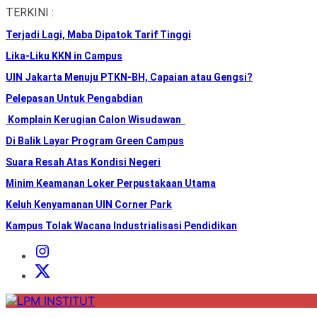
Skip
TERKINI :
to
Terjadi Lagi, Maba Dipatok Tarif Tinggi
the
content
Lika-Liku KKN in Campus
UIN Jakarta Menuju PTKN-BH, Capaian atau Gengsi?
Pelepasan Untuk Pengabdian
Komplain Kerugian Calon Wisudawan
Di Balik Layar Program Green Campus
Suara Resah Atas Kondisi Negeri
Minim Keamanan Loker Perpustakaan Utama
Keluh Kenyamanan UIN Corner Park
Kampus Tolak Wacana Industrialisasi Pendidikan
Instagram
Institut
X
Institut
LPM
INSTITUT