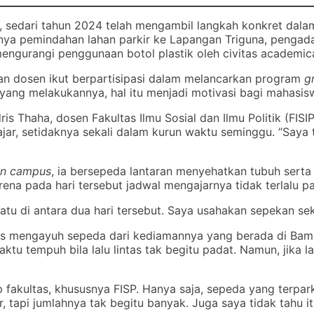
rta, sedari tahun 2024 telah mengambil langkah konkret d
nya pemindahan lahan parkir ke Lapangan Triguna, pengadaa
engurangi penggunaan botol plastik oleh civitas academic
dan dosen ikut berpartisipasi dalam melancarkan program
g
ng melakukannya, hal itu menjadi motivasi bagi mahasiswa
dris Thaha, dosen Fakultas Ilmu Sosial dan Ilmu Politik (FI
r, setidaknya sekali dalam kurun waktu seminggu. “Saya t
en campus
, ia bersepeda lantaran menyehatkan tubuh serta
karena pada hari tersebut jadwal mengajarnya tidak terlalu p
h satu di antara dua hari tersebut. Saya usahakan sepekan s
rus mengayuh sepeda dari kediamannya yang berada di Bamb
ktu tempuh bila lalu lintas tak begitu padat. Namun, jika la
p fakultas, khususnya FISP. Hanya saja, sepeda yang terpa
, tapi jumlahnya tak begitu banyak. Juga saya tidak tahu i