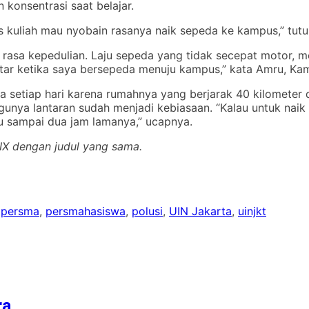
konsentrasi saat belajar.
 kuliah mau nyobain rasanya naik sepeda ke kampus,” tutu
n rasa kepedulian. Laju sepeda yang tidak secepat motor
kitar ketika saya bersepeda menuju kampus,” kata Amru, Ka
setiap hari karena rumahnya yang berjarak 40 kilometer d
gunya lantaran sudah menjadi kebiasaan. “Kalau untuk nai
tu sampai dua jam lamanya,” ucapnya.
 LXIX dengan judul yang sama.
,
persma
,
persmahasiswa
,
polusi
,
UIN Jakarta
,
uinjkt
ra