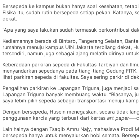
Bersepeda ke kampus bukan hanya soal kesehatan, tetapi
Fisika itu, sudah rutin bersepeda setiap pekan. Katanya,
dekat.
“Apa yang saya lakukan sudah termasuk berkontribusi d
Kediamannya berada di Bintaro, Tangerang Selatan, Banten
rumahnya menuju kampus UIN Jakarta terbilang dekat, Huse
tersendiri, namun juga sebagai ajang melatih dirinya untuk
Keberadaan parkiran sepeda di Fakultas Tarbiyah dan Ilmu 
menyandarkan sepedanya pada tiang-tiang Gedung FITK. Ha
lihat parkiran sepeda di fakultas. Saya sering parkir di de
Pengalihan parkiran ke Lapangan Triguna, juga menjadi s
Lapangan Triguna banyak membuang waktu. “Biasanya, juru
saya lebih pilih sepeda sebagai transportasi menuju kampu
Dengan bersepeda, Husein menegaskan, secara tidak langs
penggunaan karcis yang terbuat dari kertas
art paper—-
c
Lain halnya dengan Tsaqib Amru Najy, mahasiswa Prodi M
bersepeda hanya untuk menyalurkan hobi semata. Bersepe