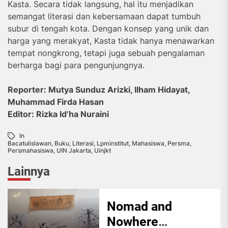
Kasta. Secara tidak langsung, hal itu menjadikan
semangat literasi dan kebersamaan dapat tumbuh
subur di tengah kota. Dengan konsep yang unik dan
harga yang merakyat, Kasta tidak hanya menawarkan
tempat nongkrong, tetapi juga sebuah pengalaman
berharga bagi para pengunjungnya.
Reporter: Mutya Sunduz Arizki, Ilham Hidayat,
Muhammad Firda Hasan
Editor: Rizka Id’ha Nuraini
In
Bacatulislawan
,
Buku
,
Literasi
,
Lpminstitut
,
Mahasiswa
,
Persma
,
Persmahasiswa
,
UIN Jakarta
,
Uinjkt
Lainnya
Nomad and
Nowhere