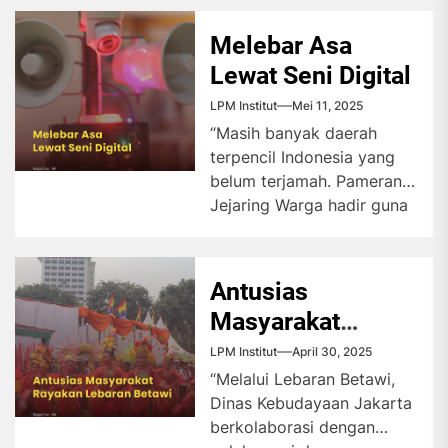
permukaan laut,...
Melebar Asa
Lewat Seni Digital
LPM Institut
Mei 11, 2025
“Masih banyak daerah
terpencil Indonesia yang
belum terjamah. Pameran
Jejaring Warga hadir guna
menginspirasi pengunjung
untuk menghidupkan
daerah-daerah pelosok
Antusias
yang...
Masyarakat
Rayakan Lebaran
LPM Institut
April 30, 2025
Betawi
“Melalui Lebaran Betawi,
Dinas Kebudayaan Jakarta
berkolaborasi dengan