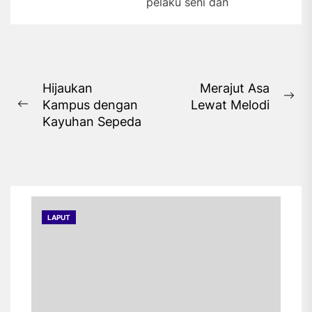
pelaku seni dan
masyarakat Betawi
memperkenalkan serta
melestarikan beragam
tradisi dan kesenian...
Navigasi
Hijaukan
Merajut Asa
Ne
Kampus dengan
Lewat Melodi
pos
Previous
pos
Kayuhan Sepeda
post:
LAPUT