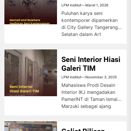
Hadirkan Seni
LPM Institut
Maret 1, 2026
Kontemporer
Puluhan karya seni
kontemporer dipamerkan
di City Gallery Tangerang
Selatan dalam Art
Exhibition Nomad and
Nowhere. Pameran ini
mengajak pengunjung...
Seni Interior Hiasi
Galeri TIM
LPM Institut
November 3, 2025
Mahasiswa Prodi Desain
Interior IKJ mengadakan
PamerINT di Taman Ismail
Marzuki sebagai ajang
unjuk karya. Pameran itu
juga dirancang untuk...