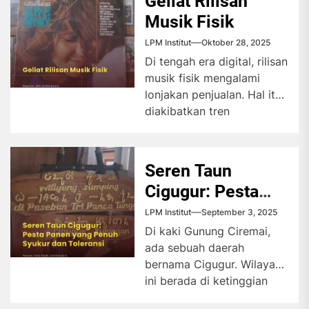
Geliat Rilisan
Musik Fisik
LPM Institut
Oktober 28, 2025
Di tengah era digital, rilisan
musik fisik mengalami
lonjakan penjualan. Hal itu
diakibatkan tren
kegemaran Gen Z
mengoleksinya.
Digitalisasi membuat...
Seren Taun
Cigugur: Pesta
Panen yang
LPM Institut
September 3, 2025
Penuh Syukur dan
Di kaki Gunung Ciremai,
ada sebuah daerah
Toleransi
bernama Cigugur. Wilayah
ini berada di ketinggian
660 meter di atas