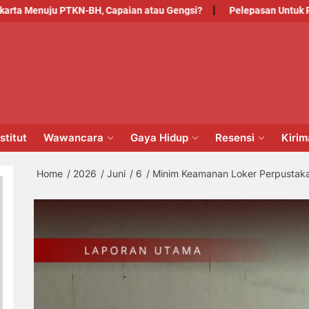
nuju PTKN-BH, Capaian atau Gengsi?
Pelepasan Untuk Pengabdi
PM
NSTITUT
stitut
Wawancara
Gaya Hidup
Resensi
Kiri
Home
2026
Juni
6
Minim Keamanan Loker Perpustak