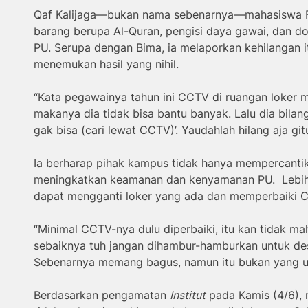
Qaf Kalijaga—bukan nama sebenarnya—mahasiswa F
barang berupa Al-Quran, pengisi daya gawai, dan do
PU. Serupa dengan Bima, ia melaporkan kehilangan 
menemukan hasil yang nihil.
“Kata pegawainya tahun ini CCTV di ruangan loker m
makanya dia tidak bisa bantu banyak. Lalu dia bilan
gak bisa (cari lewat CCTV)’. Yaudahlah hilang aja gitu
Ia berharap pihak kampus tidak hanya mempercantik 
meningkatkan keamanan dan kenyamanan PU. Lebih l
dapat mengganti loker yang ada dan memperbaiki C
“Minimal CCTV-nya dulu diperbaiki, itu kan tidak ma
sebaiknya tuh jangan dihambur-hamburkan untuk desa
Sebenarnya memang bagus, namun itu bukan yang urg
Berdasarkan pengamatan
Institut
pada Kamis (4/6), 