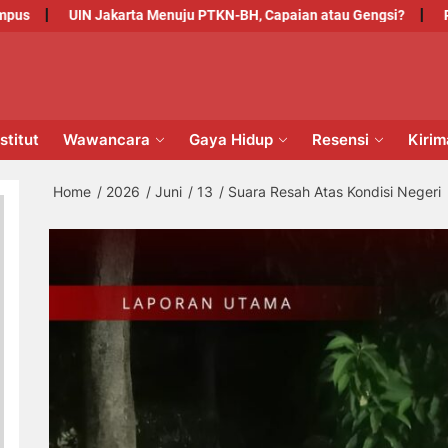
UIN Jakarta Menuju PTKN-BH, Capaian atau Gengsi?
Pelepasa
PM
NSTITUT
stitut
Wawancara
Gaya Hidup
Resensi
Kiri
Home
2026
Juni
13
Suara Resah Atas Kondisi Negeri