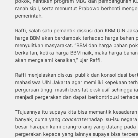
pokok, hentikan program MBG dan pembangunan KOP
ranah sipil, serta menuntut Prabowo berhenti menge
pemerintah.
Raffi, salah satu pemantik diskusi dari KBM UIN Ja
harga BBM akan berdampak terhadap harga bahan po
menyulitkan masyarakat. “BBM dan harga bahan poko
berkaitan, ketika harga BBM naik, maka harga bahan
akan mengalami kenaikan,” ujar Raffi.
Raffi menjelaskan diskusi publik dan konsolidasi b
mahasiswa UIN Jakarta agar memiliki kepekaan terh
perguruan tinggi masih bersifat eksklusif sehingga 
menjadi pergerakan dan dapat berkontribusi terhad
“Tujuannya itu supaya kita bisa memantik kesadaran 
banyak, cuma yang
concern
terhadap isu-isu negara 
besar harapan kami orang-orang yang datang pada m
pergerakan kepada yang lainnya supaya bisa tercera