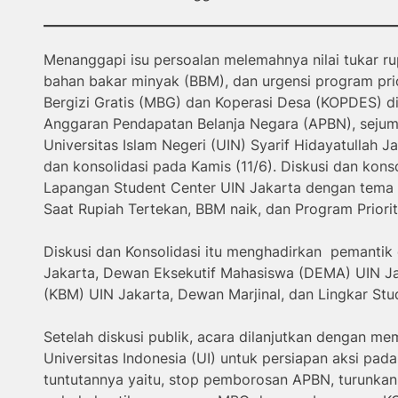
Menanggapi isu persoalan melemahnya nilai tukar ru
bahan bakar minyak (BBM), dan urgensi program pri
Bergizi Gratis (MBG) dan Koperasi Desa (KOPDES) di
Anggaran Pendapatan Belanja Negara (APBN), seju
Universitas Islam Negeri (UIN) Syarif Hidayatullah 
dan konsolidasi pada Kamis (11/6). Diskusi dan konso
Lapangan Student Center UIN Jakarta dengan tema “
Saat Rupiah Tertekan, BBM naik, dan Program Priori
Diskusi dan Konsolidasi itu menghadirkan pemantik 
Jakarta, Dewan Eksekutif Mahasiswa (DEMA) UIN Ja
(KBM) UIN Jakarta, Dewan Marjinal, dan Lingkar Stud
Setelah diskusi publik, acara dilanjutkan dengan m
Universitas Indonesia (UI) untuk persiapan aksi pada
tuntutannya yaitu, stop pemborosan APBN, turunka