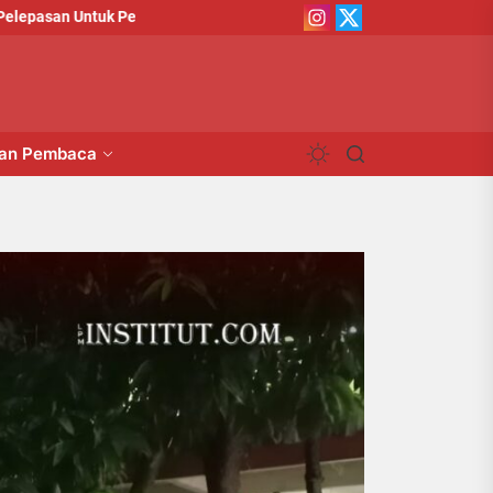
Instagram
X
n Untuk Pengabdian
Komplain Kerugian Calon Wisudawan
Institut
Institut
man Pembaca