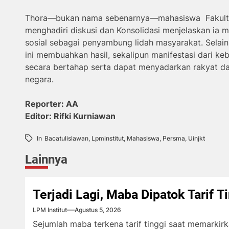
Thora—bukan nama sebenarnya—mahasiswa Fakultas 
menghadiri diskusi dan Konsolidasi menjelaskan ia 
sosial sebagai penyambung lidah masyarakat. Selain 
ini membuahkan hasil, sekalipun manifestasi dari ke
secara bertahap serta dapat menyadarkan rakyat da
negara.
Reporter: AA
Editor: Rifki Kurniawan
In
Bacatulislawan
,
Lpminstitut
,
Mahasiswa
,
Persma
,
Uinjkt
Lainnya
Terjadi Lagi, Maba Dipatok Tarif T
LPM Institut
Agustus 5, 2026
Sejumlah maba terkena tarif tinggi saat memarki