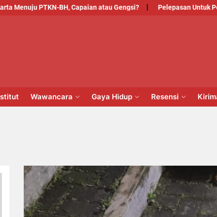
 Menuju PTKN-BH, Capaian atau Gengsi?
Pelepasan Untuk Penga
PM
NSTITUT
stitut
Wawancara
Gaya Hidup
Resensi
Kiri