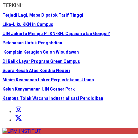
Skip
TERKINI :
to
Terjadi Lagi, Maba Dipatok Tarif Tinggi
the
content
Lika-Liku KKN in Campus
UIN Jakarta Menuju PTKN-BH, Capaian atau Gengsi?
Pelepasan Untuk Pengabdian
Komplain Kerugian Calon Wisudawan
Di Balik Layar Program Green Campus
Suara Resah Atas Kondisi Negeri
Minim Keamanan Loker Perpustakaan Utama
Keluh Kenyamanan UIN Corner Park
Kampus Tolak Wacana Industrialisasi Pendidikan
Instagram
Institut
X
Institut
LPM
INSTITUT