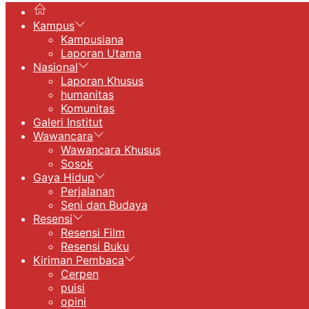
Kampus
Kampusiana
Laporan Utama
Nasional
Laporan Khusus
humanitas
Komunitas
Galeri Institut
Wawancara
Wawancara Khusus
Sosok
Gaya Hidup
Perjalanan
Seni dan Budaya
Resensi
Resensi Film
Resensi Buku
Kiriman Pembaca
Cerpen
puisi
opini