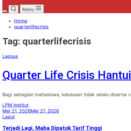
Menu
Home
quarterlifecrisis
Tag:
quarterlifecrisis
Lapsus
Quarter Life Crisis Hant
Bagi sebagian mahasiswa, kelulusan tidak selalu disertai
LPM Institut
Mei 21, 2026
Mei 21, 2026
Laput
Terjadi Lagi, Maba Dipatok Tarif Tinggi