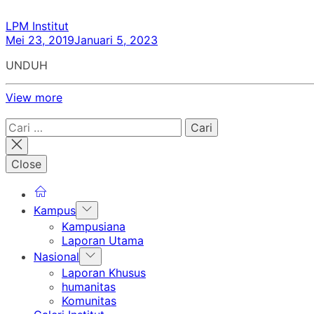
LPM Institut
Mei 23, 2019
Januari 5, 2023
UNDUH
View more
Cari
untuk:
Close
Show
Kampus
sub
Kampusiana
menu
Laporan Utama
Show
Nasional
sub
Laporan Khusus
menu
humanitas
Komunitas