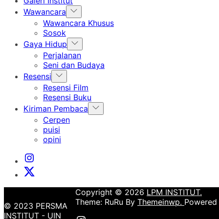
Galeri Institut
Show
Wawancara
sub
Wawancara Khusus
menu
Sosok
Show
Gaya Hidup
sub
Perjalanan
menu
Seni dan Budaya
Show
Resensi
sub
Resensi Film
menu
Resensi Buku
Show
Kiriman Pembaca
sub
Cerpen
menu
puisi
opini
Instagram
Institut
X
Institut
Copyright © 2026
LPM INSTITUT.
Theme: RuRu By
Themeinwp.
Powered
© 2023 PERSMA
INSTITUT - UIN