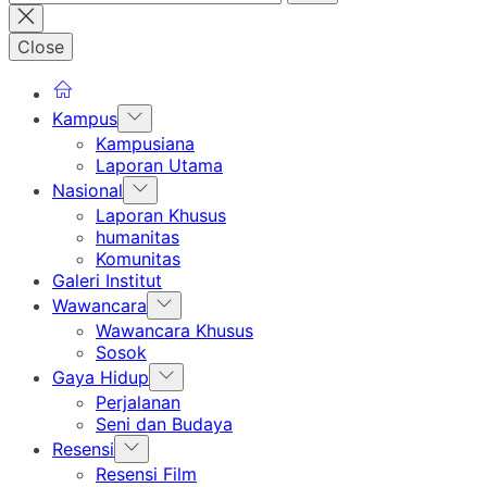
untuk:
Close
Show
Kampus
sub
Kampusiana
menu
Laporan Utama
Show
Nasional
sub
Laporan Khusus
menu
humanitas
Komunitas
Galeri Institut
Show
Wawancara
sub
Wawancara Khusus
menu
Sosok
Show
Gaya Hidup
sub
Perjalanan
menu
Seni dan Budaya
Show
Resensi
sub
Resensi Film