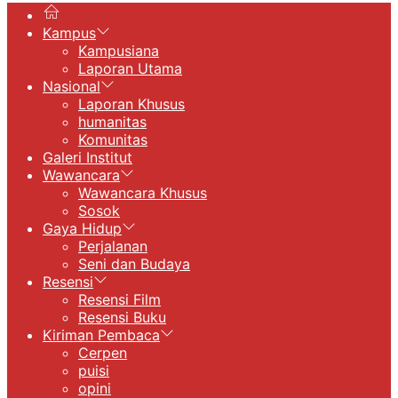
Kampus
Kampusiana
Laporan Utama
Nasional
Laporan Khusus
humanitas
Komunitas
Galeri Institut
Wawancara
Wawancara Khusus
Sosok
Gaya Hidup
Perjalanan
Seni dan Budaya
Resensi
Resensi Film
Resensi Buku
Kiriman Pembaca
Cerpen
puisi
opini