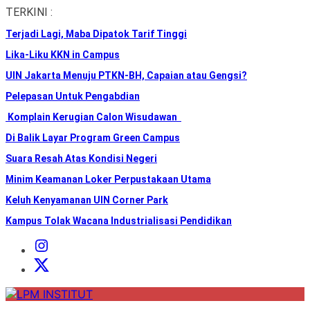
Skip
TERKINI :
to
Terjadi Lagi, Maba Dipatok Tarif Tinggi
the
content
Lika-Liku KKN in Campus
UIN Jakarta Menuju PTKN-BH, Capaian atau Gengsi?
Pelepasan Untuk Pengabdian
Komplain Kerugian Calon Wisudawan
Di Balik Layar Program Green Campus
Suara Resah Atas Kondisi Negeri
Minim Keamanan Loker Perpustakaan Utama
Keluh Kenyamanan UIN Corner Park
Kampus Tolak Wacana Industrialisasi Pendidikan
Instagram
Institut
X
Institut
LPM
INSTITUT