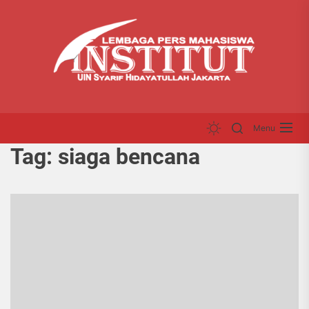
Skip
LP
to
INS
the
content
Menu
Tag:
siaga bencana