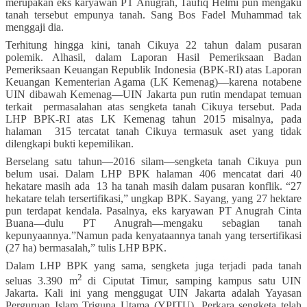
merupakan eks karyawan PT Anugrah, Taufiq Helmi pun mengaku
tanah tersebut empunya tanah. Sang Bos Fadel Muhammad tak
menggaji dia.
Terhitung hingga kini, tanah Cikuya 22 tahun dalam pusaran
polemik. Alhasil, dalam Laporan Hasil Pemeriksaan Badan
Pemeriksaan Keuangan Republik Indonesia (BPK-RI) atas Laporan
Keuangan Kementerian Agama (LK Kemenag)—karena notabene
UIN dibawah Kemenag—UIN Jakarta pun rutin mendapat temuan
terkait permasalahan atas sengketa tanah Cikuya tersebut. Pada
LHP BPK-RI atas LK Kemenag tahun 2015 misalnya, pada
halaman 315 tercatat tanah Cikuya termasuk aset yang tidak
dilengkapi bukti kepemilikan.
Berselang satu tahun—2016 silam—sengketa tanah Cikuya pun
belum usai. Dalam LHP BPK halaman 406 mencatat dari 40
hekatare masih ada 13 ha tanah masih dalam pusaran konflik. “27
hekatare telah tersertifikasi,” ungkap BPK. Sayang, yang 27 hektare
pun terdapat kendala. Pasalnya, eks karyawan PT Anugrah Cinta
Buana—dulu PT Anugrah—mengaku sebagian tanah
kepunyaannya.”Namun pada kenyataannya tanah yang tersertifikasi
(27 ha) bermasalah,” tulis LHP BPK.
Dalam LHP BPK yang sama, sengketa juga terjadi pada tanah
2
seluas 3.390 m
di Ciputat Timur, samping kampus satu UIN
Jakarta. Kali ini yang menggugat UIN Jakarta adalah Yayasan
Perguruan Islam Triguna Utama (YPITU). Perkara sengketa telah