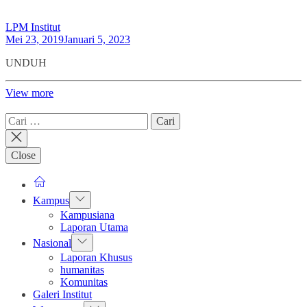
LPM Institut
Mei 23, 2019
Januari 5, 2023
UNDUH
View more
Cari
untuk:
Close
Show
Kampus
sub
Kampusiana
menu
Laporan Utama
Show
Nasional
sub
Laporan Khusus
menu
humanitas
Komunitas
Galeri Institut