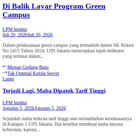
Di Balik Layar Program Green
Campus
LPM Institut
Juli 20, 2026
Juli 20, 2026
Dalam pelaksanaan green campus yang termaktub dalam SK Rektor
No.1415 Tahun 2024, UIN Jakarta menerapkan tujuh indikator
yang termuat dalam...
Navigasi
Previous
Memar Gedung Baru
post:
Next
Tak Optimal Kelola Server
pos
post:
Laput
Terjadi Lagi, Maba Dipatok Tarif Tinggi
LPM Institut
Agustus 5, 2026
Agustus 5, 2026
Sejumlah maba terkena tarif tinggi saat memarkirkan kendaraannya
di Kampus 1 UIN Jakarta. Hal tersebut membuat maba merasa
keberatan, karena...