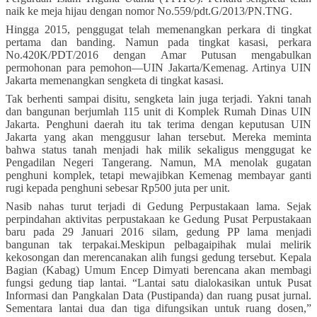
naik ke meja hijau dengan nomor No.559/pdt.G/2013/PN.TNG.
Hingga 2015, penggugat telah memenangkan perkara di tingkat
pertama dan banding. Namun pada tingkat kasasi, perkara
No.420K/PDT/2016 dengan Amar Putusan mengabulkan
permohonan para pemohon—UIN Jakarta/Kemenag. Artinya UIN
Jakarta memenangkan sengketa di tingkat kasasi.
Tak berhenti sampai disitu, sengketa lain juga terjadi. Yakni tanah
dan bangunan berjumlah 115 unit di Komplek Rumah Dinas UIN
Jakarta. Penghuni daerah itu tak terima dengan keputusan UIN
Jakarta yang akan menggusur lahan tersebut. Mereka meminta
bahwa status tanah menjadi hak milik sekaligus menggugat ke
Pengadilan Negeri Tangerang. Namun, MA menolak gugatan
penghuni komplek, tetapi mewajibkan Kemenag membayar ganti
rugi kepada penghuni sebesar Rp500 juta per unit.
Nasib
nahas
turut terjadi di G
edung P
erpustakaan lama. Sejak
perpindahan aktivitas perpustakaan ke Gedung Pusat Perpustakaan
baru pada 29 Januari 2016 silam, gedung PP lama
menjadi
bangunan tak terpakai.
Meskipun pelbagai
pihak mulai melirik
kekosongan dan merencanakan alih fungsi gedung tersebut. Kepala
Bagian (Kabag) Umum Encep Dimyati berencana akan membagi
fungsi
gedung tiap lantai. “Lantai satu dialokasikan untuk Pusat
Informasi dan Pangkalan Data (Pustipanda) dan ruang pusat jurnal.
Sementara lantai dua dan tiga difungsikan untuk ruang dosen,”