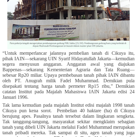
“Untuk memperlancar jalannya pembelian tanah di Cikuya itu,
pihak IAIN—sekarang UIN Syarif Hidayatullah Jakarta—kemudian
segera menyusun anggaran. Anggaran awal yang diajukan
Bappenas—sekarang Kementerian Agraria dan Tata Ruang—
sebesar Rp20 miliar. Upaya pembebasan tanah pihak IAIN dibantu
oleh PT. Anugrah milik Fadel Muhammad. Demikian pula
disepakati tentang harga tanah permeter Rp15 ribu,” Demikian
catatan Institut pada Majalah Mahasiswa IAIN Jakarta edisi 24
Januari 1996.
Tak lama kemudian pada majalah Institut edisi majalah 1998 tanah
Cikuya pun kena sorot. Pembelian 40 haktare (ha) di Cikuya
berujung apes. Pasalnya tanah tersebut dalam lingkaran sengketa.
Tak tanggung-tangung, masyarakat sekitar mengklaim sebagian
tanah yang dibeli UIN Jakarta melalui Fadel Muhammad merupakan
tanah pribadi mereka. Tak sampai di situ, agen tanah yang juga