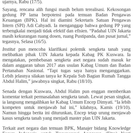
ujarnya, Rabu (17/5).
Sayang, rencana alih fungsi masih belum terealisasi. Kekosongan
gedung PP lama berpotensi pada temuan Badan Pengawas
Keuangan (BPK). Hal ini diamini Sekretaris Satuan Pengawas
Intern (SPI) Adi Cahyadi. Ia menganggap bahwa gedung PP yang
terbengkalai menjadi tidak efektif dan efisien. “Padahal UIN Jakarta
masih kekurangan ruang dosen, ruang Pustipanda, dan pusat jurnal,”
tegasnya, Selasa (16/5).
Institut
pun mencoba klarifikasi polemik sengketa tanah yang
melibatkan pihak UIN Jakarta kepada Kabag PK Kuswara. Ia
mengatakan, pembebasan sengketa aset negara sudah masuk ke
dalam anggaran tahun 2017 atas usulan Kabag Umum dan Badan
Pertanahan Nasional. “Tapi tugas saya hanya menganggarkan.
Lebih jelasnya silakan tanya ke Kepala Sub Bagian Rumah Tangga
Abdul Halim,” jawabnya singkat, Rabu (18/10).
Senada dengan Kuswara, Abdul Halim pun enggan memberikan
komentar terkait permasalahan sengketa tanah. Lewat pesan singkat,
ia langsung mengalihkan ke Kabag Umum Encep Dimyati. “Ia lebih
kompeten untuk menjawab hal ini,” kilahnya, Kamis (19/10).
Namun hingga berita ini diturunkan, Encep tetap urung menjawab
kasus sengketa tanah yang menjadi master plan UIN Jakarta.
Terkait aset negara dan temuan BPK, Manajer bidang Knowledge