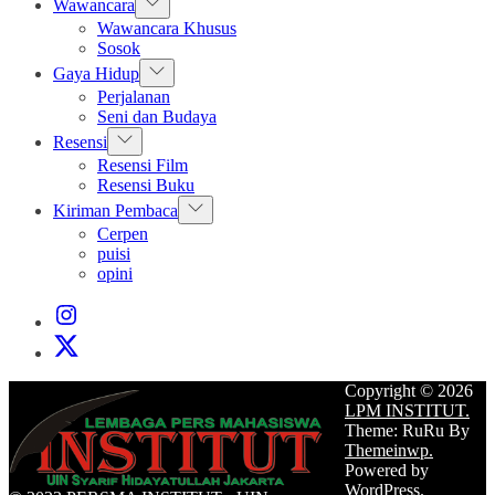
Show
Wawancara
sub
Wawancara Khusus
menu
Sosok
Show
Gaya Hidup
sub
Perjalanan
menu
Seni dan Budaya
Show
Resensi
sub
Resensi Film
menu
Resensi Buku
Show
Kiriman Pembaca
sub
Cerpen
menu
puisi
opini
Instagram
Institut
X
Institut
Copyright © 2026
LPM INSTITUT.
Theme: RuRu By
Themeinwp.
Powered by
WordPress.