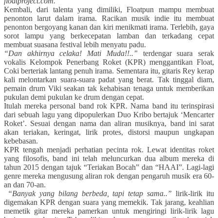
f
loat
project
.
com
.
Kembali, dari talenta yang dimiliki, F
loat
pun mampu membuat
penonton larut dalam irama. Racikan musik indie itu membuat
penonton bergoyang kanan dan kiri menikmati irama. Terlebih, gaya
sorot lampu yang berkecepatan lamban dan terkadang cepat
membuat suasana festival lebih menyatu padu.
“Dan akhirnya celaka! Mati Muda!!..”
terdengar suara serak
vokalis Kelompok Penerbang Roket (KPR) menggantikan F
loat
,
Coki berteriak lantang penuh irama. Sementara itu, gitaris Rey kerap
kali melontarkan suara-suara padat yang berat. Tak tinggal diam,
pemain drum Viki seakan tak kehabisan tenaga untuk memberikan
pukulan demi pukulan ke drum dengan cepat.
Itulah mereka personal band rok KPR. Nama band itu terinspirasi
dari sebuah lagu yang dipopulerkan Duo Kribo bertajuk ‘Mencarter
Roket’. Sesuai dengan nama dan aliran musiknya, band ini sarat
akan teriakan, keringat, lirik protes, distorsi maupun ungkapan
kebebasan.
KPR tengah menjadi perhatian pecinta rok. Lewat identitas roket
yang filosofis, band ini telah meluncurkan dua album mereka di
tahun 2015 dengan tajuk “Teriakan Bocah” dan “HAAI”. Lagi-lagi
genre mereka mengusung aliran rok dengan pengaruh musik era 60-
an dan 70-an.
“Banyak yang bilang berbeda, tapi tetap sama..”
lirik-lirik itu
digemakan KPR dengan suara yang memekik. Tak jarang, keahlian
memetik gitar mereka pamerkan untuk mengiringi lirik-lirik lagu