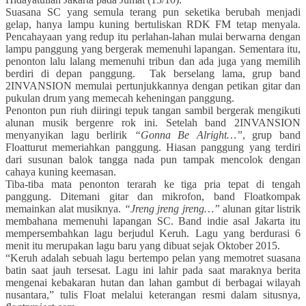
Suasana SC yang semula terang pun seketika berubah menjadi
gelap, hanya lampu kuning bertuliskan RDK FM tetap menyala.
Pencahayaan yang redup itu perlahan-lahan mulai berwarna dengan
lampu panggung yang bergerak memenuhi lapangan. Sementara itu,
penonton lalu lalang memenuhi tribun dan ada juga yang memilih
berdiri di depan panggung.
Tak berselang lama, grup band
2INVANSION memulai pertunjukkannya dengan petikan gitar dan
pukulan drum yang memecah keheningan panggung.
Penonton pun riuh diiringi tepuk tangan sambil bergerak mengikuti
alunan musik bergenre rok ini. Setelah band 2INVANSION
menyanyikan lagu
berlirik
“Gonna Be Alright…”
,
grup band
Float
turut memeriahkan panggung. Hiasan panggung yang terdiri
dari susunan balok tangga nada pun tampak mencolok dengan
cahaya kuning keemasan.
Tiba-tiba mata penonton terarah ke tiga pria tepat di tengah
panggung. Ditemani gitar dan mikrofon, band F
loat
kompak
memainkan alat musiknya.
“Jreng jreng jreng…”
alunan gitar listrik
membahana memenuhi lapangan SC. Band indie asal Jakarta itu
mempersembahkan lagu berjudul Keruh. Lagu yang berdurasi 6
menit itu merupakan lagu baru yang dibuat sejak Oktober 2015.
“Keruh adalah sebuah lagu bertempo pelan yang memotret suasana
batin saat jauh tersesat. Lagu ini lahir pada saat maraknya berita
mengenai kebakaran hutan dan lahan gambut di berbagai wilayah
nusantara,” tulis F
loat
melalui keterangan resmi dalam situsnya,