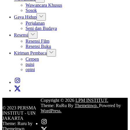
sub
Wawancara Khusus
menu
Sosok
Show
Gaya Hidup
sub
Perjalanan
menu
Seni dan Budaya
Show
Resensi
sub
Resensi Film
menu
Resensi Buku
Show
Kiriman Pembaca
sub
Cerpen
menu
puisi
opini
Instagram
Institut
X
Institut
Copyright © 2026
LPM INSTITUT.
Theme: RuRu By
Themeinwp.
Powered by
© 2023 PERSMA
WordPress.
INSTITUT - UIN
JAKARTA
Instagram
Theme: Ruru by
Institut
X
Themeinwp