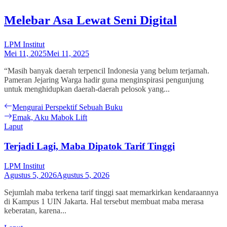
Melebar Asa Lewat Seni Digital
LPM Institut
Mei 11, 2025
Mei 11, 2025
“Masih banyak daerah terpencil Indonesia yang belum terjamah.
Pameran Jejaring Warga hadir guna menginspirasi pengunjung
untuk menghidupkan daerah-daerah pelosok yang...
Navigasi
Previous
Mengurai Perspektif Sebuah Buku
post:
Next
Emak, Aku Mabok Lift
pos
post:
Laput
Terjadi Lagi, Maba Dipatok Tarif Tinggi
LPM Institut
Agustus 5, 2026
Agustus 5, 2026
Sejumlah maba terkena tarif tinggi saat memarkirkan kendaraannya
di Kampus 1 UIN Jakarta. Hal tersebut membuat maba merasa
keberatan, karena...