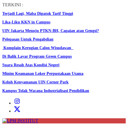
Skip
TERKINI :
to
Terjadi Lagi, Maba Dipatok Tarif Tinggi
the
content
Lika-Liku KKN in Campus
UIN Jakarta Menuju PTKN-BH, Capaian atau Gengsi?
Pelepasan Untuk Pengabdian
Komplain Kerugian Calon Wisudawan
Di Balik Layar Program Green Campus
Suara Resah Atas Kondisi Negeri
Minim Keamanan Loker Perpustakaan Utama
Keluh Kenyamanan UIN Corner Park
Kampus Tolak Wacana Industrialisasi Pendidikan
Instagram
Institut
X
Institut
LPM
INSTITUT