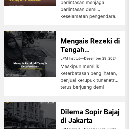
perlintasan menjaga
perlintasan demi
keselamatan pengendara.
Mereka bekerja tanpa upah
tetap, menghadapi risiko
tinggi dan tantangan
Mengais Rezeki di
sosial...
Tengah
Keterbatasan
LPM Institut
Desember 29, 2024
Meskipun memiliki
keterbatasan penglihatan,
penjual kerupuk tunanetra
terus berjuang demi
kebutuhan sehari-hari.
Meski menghadapi
keterbatasan penglihatan,
Dilema Sopir Bajaj
penjual kerupuk di
di Jakarta
pinggir...