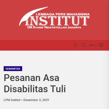
Skip
LP
to
INS
the
content
Menu
HUMANITAS
Pesanan Asa
Disabilitas Tuli
LPM Institut
Desember 3, 2021