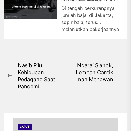
LPM Institut
Desember 11, 2024
Di tengah berkurangnya
jumlah bajaj di Jakarta,
sopir bajaj terus
melanjutkan pekerjaannya
meskipun kerap bersaing
dengan ojek online. Sopir
bajaj...
Navigasi
Nasib Pilu
Ngarai Sianok,
Kehidupan
Lembah Cantik
pos
Ne
Previous
Pedagang Saat
nan Menawan
pos
post:
Pandemi
LAPUT