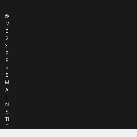
©
2
0
2
3
P
E
R
S
M
A
I
N
S
TI
T
U