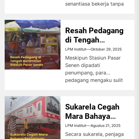
senantiasa bekerja tanpa
lelah. Setiap perjalanan
mencerminkan dedikasi
mereka untuk menafkahi...
Resah Pedagang
di Tengah
Keramaian
LPM Institut
Oktober 29, 2025
Stasiun Pasar
Meskipun Stasiun Pasar
Senen dipadati
Senen
penumpang, para
pedagang mengaku sulit
meraup keuntungan.
Sementara itu, penertiban
Satpol PP masih menjadi
Sukarela Cegah
kekhawatiran...
Mara Bahaya
Perlintasan
LPM Institut
Agustus 21, 2025
Secara sukarela, penjaga