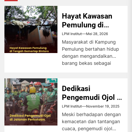
Hayat Kawasan
Pemulung di
Tengah Gemerlap
LPM Institut
Mei 28, 2026
Bintaro
Masyarakat di Kampung
Pemulung bertahan hidup
dengan mengandalkan
barang bekas sebagai
sumber penghasilan, di
tengah tekanan ekonomi
dan biaya hidup...
Dedikasi
Pengemudi Ojol di
Jalanan
LPM Institut
November 19, 2025
Perkotaan
Meski berhadapan dengan
kemacetan dan tantangan
cuaca, pengemudi ojol