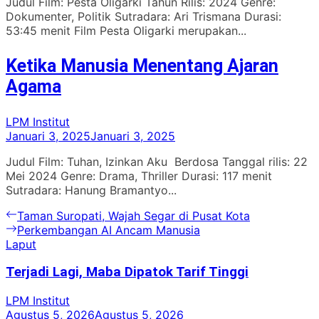
Judul Film: Pesta Oligarki Tahun Rilis: 2024 Genre:
Dokumenter, Politik Sutradara: Ari Trismana Durasi:
53:45 menit Film Pesta Oligarki merupakan...
Ketika Manusia Menentang Ajaran
Agama
LPM Institut
Januari 3, 2025
Januari 3, 2025
Judul Film: Tuhan, Izinkan Aku Berdosa Tanggal rilis: 22
Mei 2024 Genre: Drama, Thriller Durasi: 117 menit
Sutradara: Hanung Bramantyo...
Navigasi
Previous
Taman Suropati, Wajah Segar di Pusat Kota
post:
Next
Perkembangan AI Ancam Manusia
pos
post:
Laput
Terjadi Lagi, Maba Dipatok Tarif Tinggi
LPM Institut
Agustus 5, 2026
Agustus 5, 2026