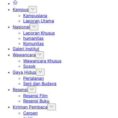
Show
Kampus
sub
Kampusiana
menu
Laporan Utama
Show
Nasional
sub
Laporan Khusus
menu
humanitas
Komunitas
Galeri Institut
Show
Wawancara
sub
Wawancara Khusus
menu
Sosok
Show
Gaya Hidup
sub
Perjalanan
menu
Seni dan Budaya
Show
Resensi
sub
Resensi Film
menu
Resensi Buku
Show
Kiriman Pembaca
sub
Cerpen
menu