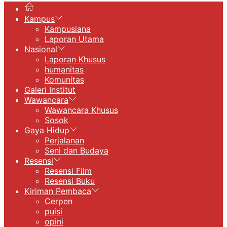
Kampus
Kampusiana
Laporan Utama
Nasional
Laporan Khusus
humanitas
Komunitas
Galeri Institut
Wawancara
Wawancara Khusus
Sosok
Gaya Hidup
Perjalanan
Seni dan Budaya
Resensi
Resensi Film
Resensi Buku
Kiriman Pembaca
Cerpen
puisi
opini