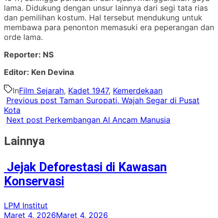
lama. Didukung dengan unsur lainnya dari segi tata rias
dan pemilihan kostum. Hal tersebut mendukung untuk
membawa para penonton memasuki era peperangan dan
orde lama.
Reporter: NS
Editor: Ken Devina
In
Film Sejarah
,
Kadet 1947
,
Kemerdekaan
Previous post
Taman Suropati, Wajah Segar di Pusat
Kota
Next post
Perkembangan AI Ancam Manusia
Lainnya
Jejak Deforestasi di Kawasan
Konservasi
LPM Institut
Maret 4, 2026
Maret 4, 2026