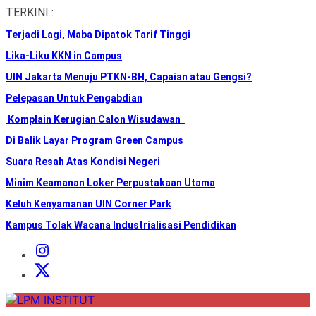
Skip
TERKINI :
to
Terjadi Lagi, Maba Dipatok Tarif Tinggi
the
content
Lika-Liku KKN in Campus
UIN Jakarta Menuju PTKN-BH, Capaian atau Gengsi?
Pelepasan Untuk Pengabdian
Komplain Kerugian Calon Wisudawan
Di Balik Layar Program Green Campus
Suara Resah Atas Kondisi Negeri
Minim Keamanan Loker Perpustakaan Utama
Keluh Kenyamanan UIN Corner Park
Kampus Tolak Wacana Industrialisasi Pendidikan
Instagram
Institut
X
Institut
LPM
INSTITUT