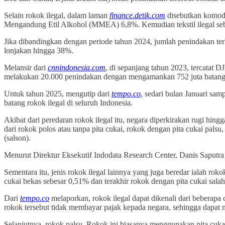
Selain rokok ilegal, dalam laman
finance.detik.com
disebutkan komodi
Mengandung Etil Alkohol (MMEA) 6,8%. Kemudian tekstil ilegal sebes
Jika dibandingkan dengan periode tahun 2024, jumlah penindakan te
lonjakan hingga 38%.
Melansir dari
cnnindonesia.com
, di sepanjang tahun 2023, tercatat 
melakukan 20.000 penindakan dengan mengamankan 752 juta batang 
Untuk tahun 2025, mengutip dari
tempo.co
, sedari bulan Januari sa
batang rokok ilegal di seluruh Indonesia.
Akibat dari peredaran rokok ilegal itu, negara diperkirakan rugi hing
dari rokok polos atau tanpa pita cukai, rokok dengan pita cukai palsu
(salson).
Menurut Direktur Eksekutif Indodata Research Center, Danis Saputra 
Sementara itu, jenis rokok ilegal lainnya yang juga beredar ialah r
cukai bekas sebesar 0,51% dan terakhir rokok dengan pita cukai sala
Dari
tempo.co
melaporkan, rokok ilegal dapat dikenali dari beberapa c
rokok tersebut tidak membayar pajak kepada negara, sehingga dapat 
Selanjutnya, rokok palsu. Rokok ini biasanya menggunakan pita cukai 