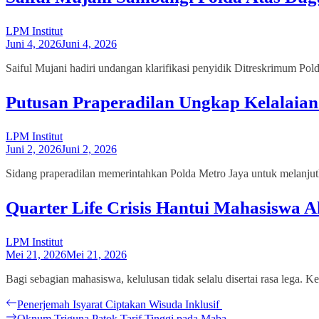
LPM Institut
Juni 4, 2026
Juni 4, 2026
Saiful Mujani hadiri undangan klarifikasi penyidik Ditreskrimum Pold
Putusan Praperadilan Ungkap Kelalaian 
LPM Institut
Juni 2, 2026
Juni 2, 2026
Sidang praperadilan memerintahkan Polda Metro Jaya untuk melanjutk
Quarter Life Crisis Hantui Mahasiswa A
LPM Institut
Mei 21, 2026
Mei 21, 2026
Bagi sebagian mahasiswa, kelulusan tidak selalu disertai rasa lega.
Navigasi
Previous
Penerjemah Isyarat Ciptakan Wisuda Inklusif
post:
Next
Oknum Triguna Patok Tarif Tinggi pada Maba