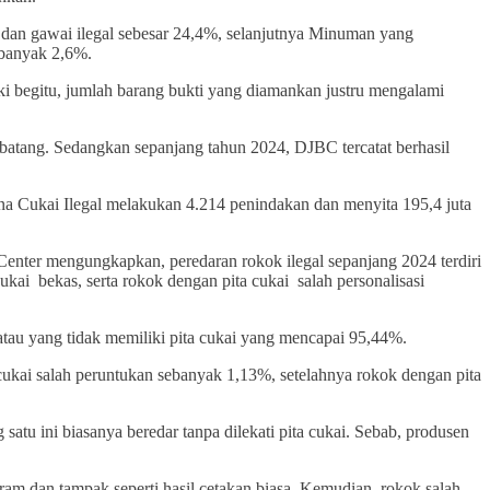
 dan gawai ilegal sebesar 24,4%, selanjutnya Minuman yang
ebanyak 2,6%.
i begitu, jumlah barang bukti yang diamankan justru mengalami
 batang. Sedangkan sepanjang tahun 2024, DJBC tercatat berhasil
ena Cukai Ilegal melakukan 4.214 penindakan dan menyita 195,4 juta
Center mengungkapkan, peredaran rokok ilegal sepanjang 2024 terdiri
cukai bekas, serta rokok dengan pita cukai salah personalisasi
 atau yang tidak memiliki pita cukai yang mencapai 95,44%.
 cukai salah peruntukan sebanyak 1,13%, setelahnya rokok dengan pita
 satu ini biasanya beredar tanpa dilekati pita cukai. Sebab, produsen
gram dan tampak seperti hasil cetakan biasa. Kemudian, rokok salah