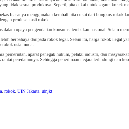
yang tidak sesuai produknya. Seperti, pita cukai untuk sigaret kretek 
 bekas biasanya menggunakan kembali pita cukai dari bungkus rokok la
 dengan produsen asli rokok.
rius dalam upaya pengendalian konsumsi tembakau nasional. Selain me
lebih berbahaya daripada rokok legal. Selain itu, harga rokok ilegal
perokok usia muda.
ra pemerintah, aparat penegak hukum, pelaku industri, dan masyaraka
antai peredarannya. Sehingga penerimaan negara terlindungi dan kese
a
,
rokok
,
UIN Jakarta
,
uinjkt