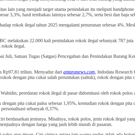
tas lain yang menjadi target utama penindakan itu meliputi handphone
ar 3,3%, hasil tembakau lainnya sebesar 2,7%, serta besi dan baja s
rhadap rokok ilegal tahun 2025 mengalami penurunan sebesar 4%. Mesk
DJBC melakukan 22.000 kali penindakan rokok ilegal sebanyak 787 juta
rokok ilegal.
mpai Juli, Satuan Tugas (Satgas) Pencegahan dan Penindakan Barang K
ga Rp97,81 triliun. Menyadur dari
antaranews.com
, Indodata Research 
, rokok dengan pita cukai salah peruntukan (saltuk), rokok dengan pita 
Wahidin, peredaran rokok ilegal di pasar didominasi oleh rokok polos
okok dengan pita cukai palsu sebesar 1,95%, kemudian rokok dengan pita
h personalisasi sebanyak 0,37%.
iri berdasarkan jenisnya. Misalnya, rokok polos, jenis rokok ilegal yang
menjualnya dengan harga yang jauh lebih murah di pasaran.
palsu atau tiruan. Ciri-cirinya antara lain warna pudar, tidak ada holo