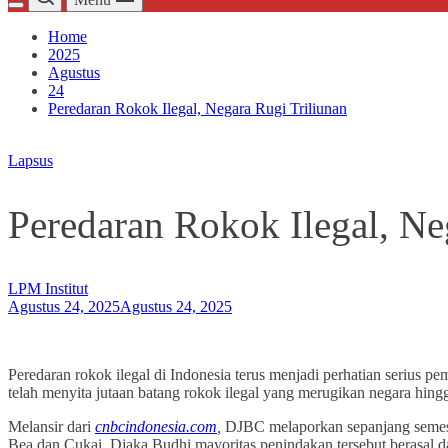
Home
2025
Agustus
24
Peredaran Rokok Ilegal, Negara Rugi Triliunan
Lapsus
Peredaran Rokok Ilegal, Ne
LPM Institut
Agustus 24, 2025
Agustus 24, 2025
Peredaran rokok ilegal di Indonesia terus menjadi perhatian serius
telah menyita jutaan batang rokok ilegal yang merugikan negara hingga
Melansir dari
cnbcindonesia.com
,
DJBC melaporkan sepanjang semeste
Bea dan Cukai, Djaka Budhi mayoritas penindakan tersebut berasal 