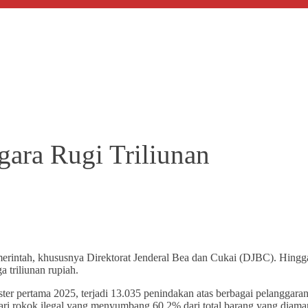
gara Rugi Triliunan
 pemerintah, khususnya Direktorat Jenderal Bea dan Cukai (DJBC). Hin
 triliunan rupiah.
r pertama 2025, terjadi 13.035 penindakan atas berbagai pelanggaran d
dari rokok ilegal yang menyumbang 60,2% dari total barang yang dia