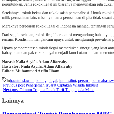
peruntukkan. Jenis rokok ilegal ini biasanya menggunakan pita cukai 
Setelahnya, rokok bekas dan rokok salah personalisasi. Untuk rokok
milik perusahaan lain, misalnya nama perusahaan di pita tidak sesuai
Maraknya peredaran rokok ilegal di Indonesia menjadi tantangan se
Dari segi kesehatan, rokok ilegal berpotensi mengandung bahan yang 
remaja. Kondisi ini mengancam upaya untuk mengurangi prevalensi 
Upaya pemberantasan rokok ilegal memerlukan sinergi yang kuat anta
bahaya dan dampak rokok ilegal menjadi kunci utama dalam memutus r
Narasi: Naila Asyifa, Adam Alfarraby
Ilustrator:
Naila Asyifa, Adam Alfarraby
Editor: Muhammad Arifin Ilham
In
bacatulislawan
,
barang
,
ilegal
,
lpminstitut
,
persma
,
persmahasisw
Previous post
Penerjemah Isyarat Ciptakan Wisuda Inklusif
Next post
Oknum Triguna Patok Tarif Tinggi pada Maba
Lainnya
Demonstrasi Tuntut Penghapusan MBG