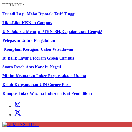
Skip
TERKINI :
to
Terjadi Lagi, Maba Dipatok Tarif Tinggi
the
content
Lika-Liku KKN in Campus
UIN Jakarta Menuju PTKN-BH, Capaian atau Gengsi?
Pelepasan Untuk Pengabdian
Komplain Kerugian Calon Wisudawan
Di Balik Layar Program Green Campus
Suara Resah Atas Kondisi Negeri
Minim Keamanan Loker Perpustakaan Utama
Keluh Kenyamanan UIN Corner Park
Kampus Tolak Wacana Industrialisasi Pendidikan
Instagram
Institut
X
Institut
LPM
INSTITUT