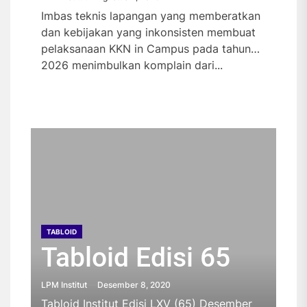
Imbas teknis lapangan yang memberatkan
dan kebijakan yang inkonsisten membuat
pelaksanaan KKN in Campus pada tahun
2026 menimbulkan komplain dari...
TABLOID
TABLOID
TABLOID
TABLOID
Tabloid Edisi 65
Tabloid Edisi 64
Tabloid Edisi 63
Tabloid Edisi 62
TABLOID
Tabloid Edisi 61
LPM Institut
LPM Institut
LPM Institut
LPM Institut
Desember 8, 2020
Oktober 26, 2020
Oktober 23, 2019
Oktober 23, 2019
Tabloid Institut Edisi LXV (65) Desember
Tabloid Institut Edisi LXIV (64) Oktober
Tabloid Institut Edisi Oktober dapat
Tabloid Institut Edisi September dapat