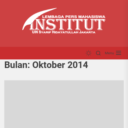
Skip
LP
to
INS
the
content
Menu
Bulan:
Oktober 2014