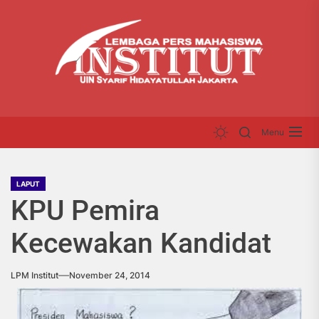
Skip
LP
to
INS
the
content
Menu
LAPUT
KPU Pemira
Kecewakan Kandidat
LPM Institut
November 24, 2014