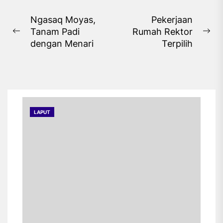
Navigasi
Ngasaq Moyas,
Pekerjaan
Tanam Padi
Rumah Rektor
pos
Previous
Ne
dengan Menari
Terpilih
post:
pos
LAPUT