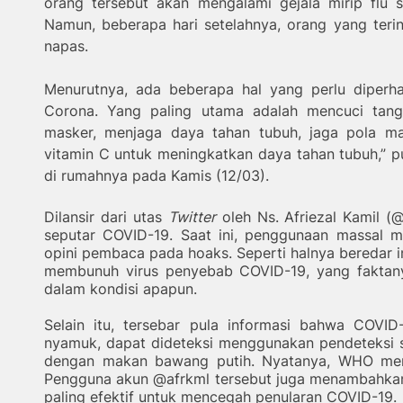
orang tersebut akan mengalami gejala mirip flu s
Namun, beberapa hari setelahnya, orang yang terin
napas.
Menurutnya, ada beberapa hal yang perlu diperhat
Corona. Yang paling utama adalah mencuci tan
masker, menjaga daya tahan tubuh, jaga pola ma
vitamin C untuk meningkatkan daya tahan tubuh,” p
di rumahnya pada Kamis (12/03).
Dilansir dari utas
Twitter
oleh Ns. Afriezal Kamil (
seputar COVID-19. Saat ini, penggunaan massal me
opini pembaca pada hoaks. Seperti halnya beredar 
membunuh virus penyebab COVID-19, yang faktany
dalam kondisi apapun.
Selain itu, tersebar pula informasi bahwa COVID
nyamuk, dapat dideteksi menggunakan pendeteksi s
dengan makan bawang putih. Nyatanya, WHO mene
Pengguna akun @afrkml tersebut juga menambahkan
paling efektif untuk mencegah penularan COVID-19.