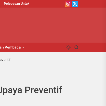
Instagram
X
pasan Untuk Pengabdian
Komplain Kerugian Calon Wisudawan
Institut
Institut
man Pembaca
eventif
Upaya Preventif