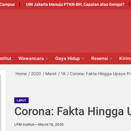
s
UIN Jakarta Menuju PTKN-BH, Capaian atau Gengsi?
Pele
PM
NSTITUT
stitut
Wawancara
Gaya Hidup
Resensi
Kiri
Home
2020
Maret
18
Corona: Fakta Hingga Upaya Pr
LAPUT
Corona: Fakta Hingga 
LPM Institut
Maret 18, 2020