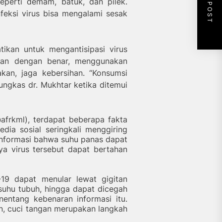
NEXT POST
eperti demam, batuk, dan pilek.
feksi virus bisa mengalami sesak
ikan untuk mengantisipasi virus
gan dengan benar, menggunakan
kan, jaga kebersihan. “Konsumsi
ungkas dr. Mukhtar ketika ditemui
@afrkml), terdapat beberapa fakta
dia sosial seringkali menggiring
informasi bahwa suhu panas dapat
a virus tersebut dapat bertahan
-19 dapat menular lewat gigitan
uhu tubuh, hingga dapat dicegah
ntang kebenaran informasi itu.
, cuci tangan merupakan langkah