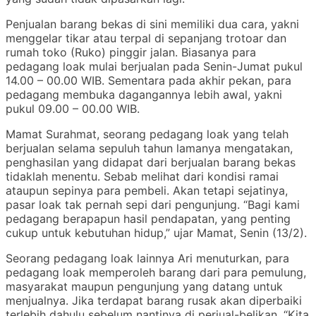
Penjualan barang bekas di sini memiliki dua cara, yakni
menggelar tikar atau terpal di sepanjang trotoar dan
rumah toko (Ruko) pinggir jalan. Biasanya para
pedagang loak mulai berjualan pada Senin-Jumat pukul
14.00 – 00.00 WIB. Sementara pada akhir pekan, para
pedagang membuka dagangannya lebih awal, yakni
pukul 09.00 – 00.00 WIB.
Mamat Surahmat, seorang pedagang loak yang telah
berjualan selama sepuluh tahun lamanya mengatakan,
penghasilan yang didapat dari berjualan barang bekas
tidaklah menentu. Sebab melihat dari kondisi ramai
ataupun sepinya para pembeli. Akan tetapi sejatinya,
pasar loak tak pernah sepi dari pengunjung. “Bagi kami
pedagang berapapun hasil pendapatan, yang penting
cukup untuk kebutuhan hidup,” ujar Mamat, Senin (13/2).
Seorang pedagang loak lainnya Ari menuturkan, para
pedagang loak memperoleh barang dari para pemulung,
masyarakat maupun pengunjung yang datang untuk
menjualnya. Jika terdapat barang rusak akan diperbaiki
terlebih dahulu sebelum nantinya di perjual-belikan. “Kita