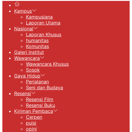
Kampus
Kampusiana
Laporan Utama
Nasional
Laporan Khusus
humanitas
Komunitas
Galeri Institut
Wawancara
Wawancara Khusus
Sosok
Gaya Hidup
Perjalanan
Seni dan Budaya
Resensi
Resensi Film
Resensi Buku
Kiriman Pembaca
Cerpen
puisi
opini