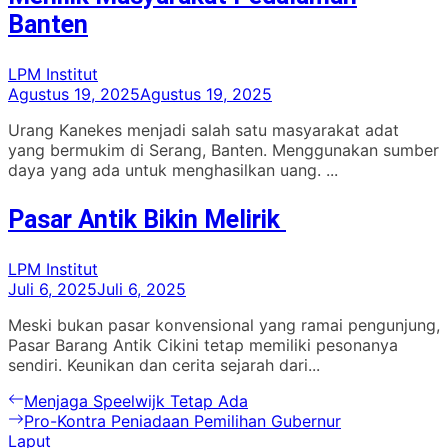
Banten
LPM Institut
Agustus 19, 2025
Agustus 19, 2025
Urang Kanekes menjadi salah satu masyarakat adat
yang bermukim di Serang, Banten. Menggunakan sumber
daya yang ada untuk menghasilkan uang. ...
Pasar Antik Bikin Melirik
LPM Institut
Juli 6, 2025
Juli 6, 2025
Meski bukan pasar konvensional yang ramai pengunjung,
Pasar Barang Antik Cikini tetap memiliki pesonanya
sendiri. Keunikan dan cerita sejarah dari...
Navigasi
Previous
Menjaga Speelwijk Tetap Ada
post:
Next
Pro-Kontra Peniadaan Pemilihan Gubernur
pos
post:
Laput