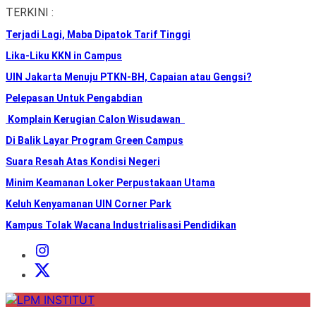
Skip
TERKINI :
to
Terjadi Lagi, Maba Dipatok Tarif Tinggi
the
content
Lika-Liku KKN in Campus
UIN Jakarta Menuju PTKN-BH, Capaian atau Gengsi?
Pelepasan Untuk Pengabdian
Komplain Kerugian Calon Wisudawan
Di Balik Layar Program Green Campus
Suara Resah Atas Kondisi Negeri
Minim Keamanan Loker Perpustakaan Utama
Keluh Kenyamanan UIN Corner Park
Kampus Tolak Wacana Industrialisasi Pendidikan
Instagram
Institut
X
Institut
LPM
INSTITUT