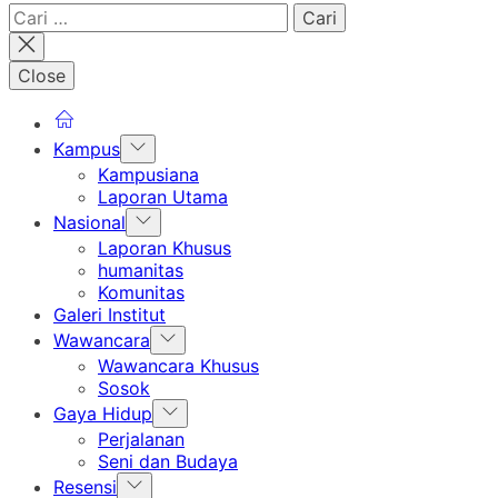
Cari
untuk:
Close
Show
Kampus
sub
Kampusiana
menu
Laporan Utama
Show
Nasional
sub
Laporan Khusus
menu
humanitas
Komunitas
Galeri Institut
Show
Wawancara
sub
Wawancara Khusus
menu
Sosok
Show
Gaya Hidup
sub
Perjalanan
menu
Seni dan Budaya
Show
Resensi