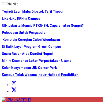
Skip
TERKINI :
to
Terjadi Lagi, Maba Dipatok Tarif Tinggi
the
content
Lika-Liku KKN in Campus
UIN Jakarta Menuju PTKN-BH, Capaian atau Gengsi?
Pelepasan Untuk Pengabdian
Komplain Kerugian Calon Wisudawan
Di Balik Layar Program Green Campus
Suara Resah Atas Kondisi Negeri
Minim Keamanan Loker Perpustakaan Utama
Keluh Kenyamanan UIN Corner Park
Kampus Tolak Wacana Industrialisasi Pendidikan
Instagram
Institut
X
Institut
LPM
INSTITUT