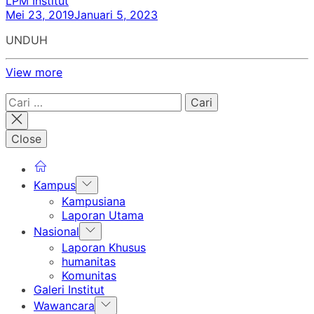
LPM Institut
Mei 23, 2019
Januari 5, 2023
UNDUH
View more
Cari
untuk:
Close
Show
Kampus
sub
Kampusiana
menu
Laporan Utama
Show
Nasional
sub
Laporan Khusus
menu
humanitas
Komunitas
Galeri Institut
Show
Wawancara