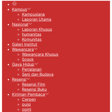
Kampus
Kampusiana
Laporan Utama
Nasional
Laporan Khusus
humanitas
Komunitas
Galeri Institut
Wawancara
Wawancara Khusus
Sosok
Gaya Hidup
Perjalanan
Seni dan Budaya
Resensi
Resensi Film
Resensi Buku
Kiriman Pembaca
Cerpen
puisi
opini