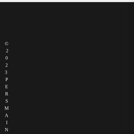
©
2
0
2
3
P
E
R
S
M
A
I
N