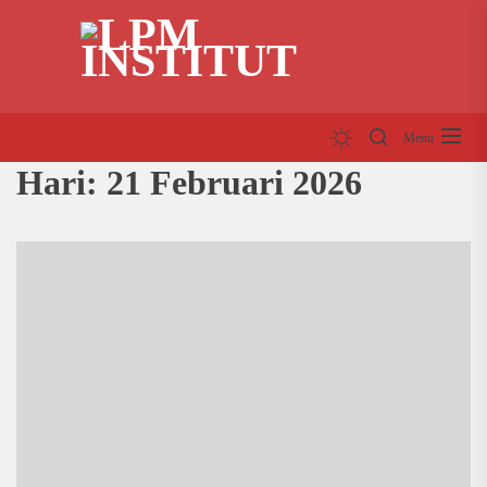
Skip
LP
to
INS
the
content
Menu
Hari:
21 Februari 2026