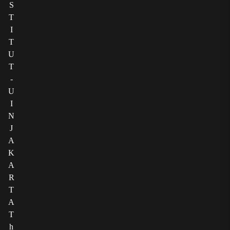
S
T
I
T
U
T
-
U
I
N
J
A
K
A
R
T
A
T
h