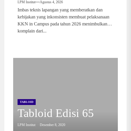
LPM Institut
Agustus 4, 2026
Imbas teknis lapangan yang memberatkan dan
kebijakan yang inkonsisten membuat pelaksanaan
KKN in Campus pada tahun 2026 menimbulkan
komplain dari...
TABLOID
TABLOID
TABLOID
TABLOID
Tabloid Edisi 65
Tabloid Edisi 64
Tabloid Edisi 63
Tabloid Edisi 62
TABLOID
Tabloid Edisi 61
LPM Institut
LPM Institut
LPM Institut
LPM Institut
Desember 8, 2020
Oktober 26, 2020
Oktober 23, 2019
Oktober 23, 2019