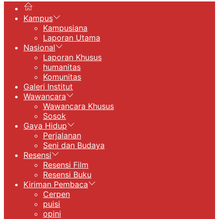
Kampus
Kampusiana
Laporan Utama
Nasional
Laporan Khusus
humanitas
Komunitas
Galeri Institut
Wawancara
Wawancara Khusus
Sosok
Gaya Hidup
Perjalanan
Seni dan Budaya
Resensi
Resensi Film
Resensi Buku
Kiriman Pembaca
Cerpen
puisi
opini