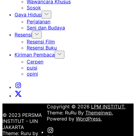
sub
Wawancara Khusus
menu
Sosok
Show
Gaya Hidup
sub
Perjalanan
menu
Seni dan Budaya
Show
Resensi
sub
Resensi Film
menu
Resensi Buku
Show
Kiriman Pembaca
sub
Cerpen
menu
puisi
opini
Instagram
Institut
X
Institut
Copyright © 2026
LPM INSTITUT.
Theme: RuRu By
Themeinwp.
© 2023 PERSMA
Powered by
WordPress.
INSTITUT - UIN
JAKARTA
Instagram
Theme: Ruru by
Institut