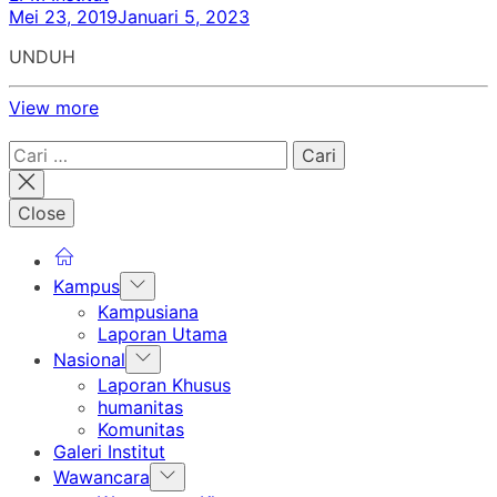
Mei 23, 2019
Januari 5, 2023
UNDUH
View more
Cari
untuk:
Close
Show
Kampus
sub
Kampusiana
menu
Laporan Utama
Show
Nasional
sub
Laporan Khusus
menu
humanitas
Komunitas
Galeri Institut
Show
Wawancara