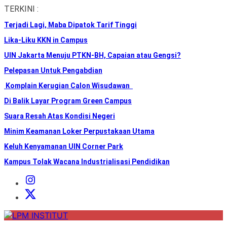
Skip
TERKINI :
to
Terjadi Lagi, Maba Dipatok Tarif Tinggi
the
content
Lika-Liku KKN in Campus
UIN Jakarta Menuju PTKN-BH, Capaian atau Gengsi?
Pelepasan Untuk Pengabdian
Komplain Kerugian Calon Wisudawan
Di Balik Layar Program Green Campus
Suara Resah Atas Kondisi Negeri
Minim Keamanan Loker Perpustakaan Utama
Keluh Kenyamanan UIN Corner Park
Kampus Tolak Wacana Industrialisasi Pendidikan
Instagram
Institut
X
Institut
LPM
INSTITUT