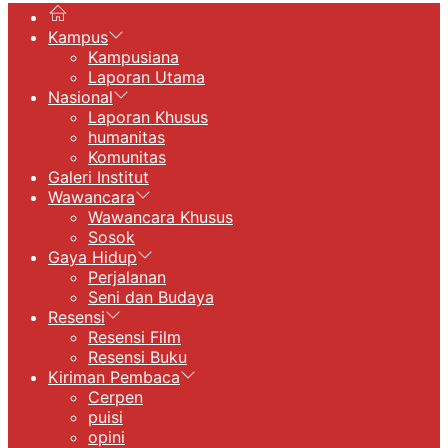
Kampus
Kampusiana
Laporan Utama
Nasional
Laporan Khusus
humanitas
Komunitas
Galeri Institut
Wawancara
Wawancara Khusus
Sosok
Gaya Hidup
Perjalanan
Seni dan Budaya
Resensi
Resensi Film
Resensi Buku
Kiriman Pembaca
Cerpen
puisi
opini