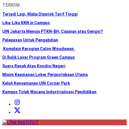
Skip
TERKINI :
to
Terjadi Lagi, Maba Dipatok Tarif Tinggi
the
content
Lika-Liku KKN in Campus
UIN Jakarta Menuju PTKN-BH, Capaian atau Gengsi?
Pelepasan Untuk Pengabdian
Komplain Kerugian Calon Wisudawan
Di Balik Layar Program Green Campus
Suara Resah Atas Kondisi Negeri
Minim Keamanan Loker Perpustakaan Utama
Keluh Kenyamanan UIN Corner Park
Kampus Tolak Wacana Industrialisasi Pendidikan
Instagram
Institut
X
Institut
LPM
INSTITUT