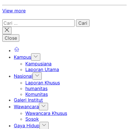
View more
Cari
untuk:
Close
Show
Kampus
sub
Kampusiana
menu
Laporan Utama
Show
Nasional
sub
Laporan Khusus
menu
humanitas
Komunitas
Galeri Institut
Show
Wawancara
sub
Wawancara Khusus
menu
Sosok
Show
Gaya Hidup