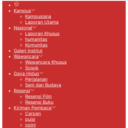
Kampus
Kampusiana
Laporan Utama
Nasional
Laporan Khusus
humanitas
Komunitas
Galeri Institut
Wawancara
Wawancara Khusus
Sosok
Gaya Hidup
Perjalanan
Seni dan Budaya
Resensi
Resensi Film
Resensi Buku
Kiriman Pembaca
Cerpen
puisi
opini