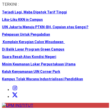
Skip
TERKINI :
to
Terjadi Lagi, Maba Dipatok Tarif Tinggi
the
content
Lika-Liku KKN in Campus
UIN Jakarta Menuju PTKN-BH, Capaian atau Gengsi?
Pelepasan Untuk Pengabdian
Komplain Kerugian Calon Wisudawan
Di Balik Layar Program Green Campus
Suara Resah Atas Kondisi Negeri
Minim Keamanan Loker Perpustakaan Utama
Keluh Kenyamanan UIN Corner Park
Kampus Tolak Wacana Industrialisasi Pendidikan
Instagram
Institut
X
Institut
LPM
INSTITUT