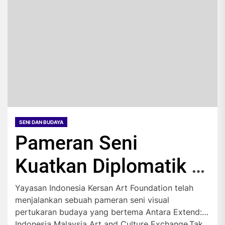
SENI DAN BUDAYA
Pameran Seni
Kuatkan Diplomatik
Indonesia-Malaysia
Yayasan Indonesia Kersan Art Foundation telah
menjalankan sebuah pameran seni visual
pertukaran budaya yang bertema Antara Extend:
Indonesia Malaysia Art and Culture Exchange.Tak