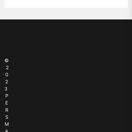
©
2
0
2
3
P
E
R
S
M
A