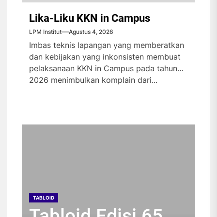
Lika-Liku KKN in Campus
LPM Institut
Agustus 4, 2026
Imbas teknis lapangan yang memberatkan
dan kebijakan yang inkonsisten membuat
pelaksanaan KKN in Campus pada tahun
2026 menimbulkan komplain dari...
TABLOID
TABLOID
TABLOID
TABLOID
Tabloid Edisi 65
Tabloid Edisi 64
Tabloid Edisi 63
Tabloid Edisi 62