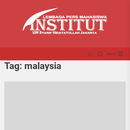
Skip
LP
to
INS
the
content
Menu
Tag:
malaysia