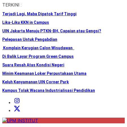
Skip
TERKINI :
to
Terjadi Lagi, Maba Dipatok Tarif Tinggi
the
content
Lika-Liku KKN in Campus
UIN Jakarta Menuju PTKN-BH, Capaian atau Gengsi?
Pelepasan Untuk Pengabdian
Komplain Kerugian Calon Wisudawan
Di Balik Layar Program Green Campus
Suara Resah Atas Kondisi Negeri
Minim Keamanan Loker Perpustakaan Utama
Keluh Kenyamanan UIN Corner Park
Kampus Tolak Wacana Industrialisasi Pendidikan
Instagram
Institut
X
Institut
LPM
INSTITUT