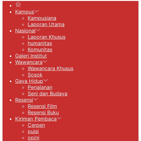
Kampus
Kampusiana
Laporan Utama
Nasional
Laporan Khusus
humanitas
Komunitas
Galeri Institut
Wawancara
Wawancara Khusus
Sosok
Gaya Hidup
Perjalanan
Seni dan Budaya
Resensi
Resensi Film
Resensi Buku
Kiriman Pembaca
Cerpen
puisi
opini