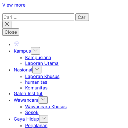
View more
Cari
untuk:
Close
Show
Kampus
sub
Kampusiana
menu
Laporan Utama
Show
Nasional
sub
Laporan Khusus
menu
humanitas
Komunitas
Galeri Institut
Show
Wawancara
sub
Wawancara Khusus
menu
Sosok
Show
Gaya Hidup
sub
Perjalanan