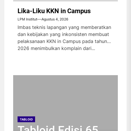
Lika-Liku KKN in Campus
LPM Institut
Agustus 4, 2026
Imbas teknis lapangan yang memberatkan
dan kebijakan yang inkonsisten membuat
pelaksanaan KKN in Campus pada tahun
2026 menimbulkan komplain dari...
TABLOID
TABLOID
TABLOID
TABLOID
Tabloid Edisi 65
Tabloid Edisi 64
Tabloid Edisi 63
Tabloid Edisi 62