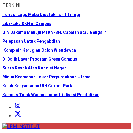
Skip
TERKINI :
to
Terjadi Lagi, Maba Dipatok Tarif Tinggi
the
content
Lika-Liku KKN in Campus
UIN Jakarta Menuju PTKN-BH, Capaian atau Gengsi?
Pelepasan Untuk Pengabdian
Komplain Kerugian Calon Wisudawan
Di Balik Layar Program Green Campus
Suara Resah Atas Kondisi Negeri
Minim Keamanan Loker Perpustakaan Utama
Keluh Kenyamanan UIN Corner Park
Kampus Tolak Wacana Industrialisasi Pendidikan
Instagram
Institut
X
Institut
LPM
INSTITUT