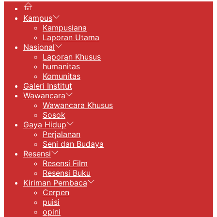
Kampus
Kampusiana
Laporan Utama
Nasional
Laporan Khusus
humanitas
Komunitas
Galeri Institut
Wawancara
Wawancara Khusus
Sosok
Gaya Hidup
Perjalanan
Seni dan Budaya
Resensi
Resensi Film
Resensi Buku
Kiriman Pembaca
Cerpen
puisi
opini