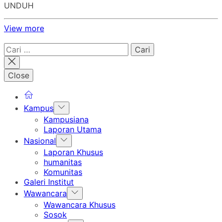
UNDUH
View more
Cari
untuk:
Close
Show
Kampus
sub
Kampusiana
menu
Laporan Utama
Show
Nasional
sub
Laporan Khusus
menu
humanitas
Komunitas
Galeri Institut
Show
Wawancara
sub
Wawancara Khusus
menu
Sosok