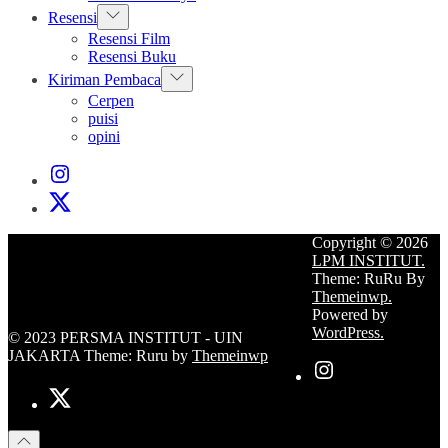
Show
Resensi
sub
Resensi Film
menu
Resensi Buku
Show
Kiriman Pembaca
sub
Cerpen
menu
puisi
opini
Instagram
Institut
X
Institut
Copyright © 2026
LPM INSTITUT.
Theme: RuRu By
Themeinwp.
Powered by
WordPress.
© 2023 PERSMA INSTITUT - UIN
JAKARTA Theme: Ruru by
Themeinwp
Instagram
Institut
X
Institut