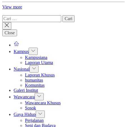
View more
Cari
untuk:
Close
Show
Kampus
sub
Kampusiana
menu
Laporan Utama
Show
Nasional
sub
Laporan Khusus
menu
humanitas
Komunitas
Galeri Institut
Show
Wawancara
sub
Wawancara Khusus
menu
Sosok
Show
Gaya Hidup
sub
Perjalanan
menu
Seni dan Budaya