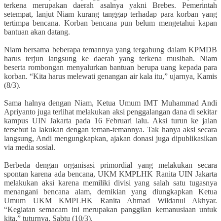
terkena merupakan daerah asalnya yakni Brebes. Pemerintah
setempat, lanjut Niam kurang tanggap terhadap para korban yang
tertimpa bencana. Korban bencana pun belum mengetahui kapan
bantuan akan datang.
Niam bersama beberapa temannya yang tergabung dalam KPMDB
harus terjun langsung ke daerah yang terkena musibah. Niam
beserta rombongan menyalurkan bantuan berupa uang kepada para
korban. “Kita harus melewati genangan air kala itu,” ujarnya, Kamis
(8/3).
Sama halnya dengan Niam, Ketua Umum IMT Muhammad Andi
Apriyanto juga terlihat melakukan aksi penggalangan dana di sekitar
kampus UIN Jakarta pada 16 Februari lalu. Aksi turun ke jalan
tersebut ia lakukan dengan teman-temannya. Tak hanya aksi secara
langsung, Andi mengungkapkan, ajakan donasi juga dipublikasikan
via media sosial.
Berbeda dengan organisasi primordial yang melakukan secara
spontan karena ada bencana, UKM KMPLHK Ranita UIN Jakarta
melakukan aksi karena memiliki divisi yang salah satu tugasnya
menangani bencana alam, demikian yang diungkapkan Ketua
Umum UKM KMPLHK Ranita Ahmad Wildanul Akhyar.
“Kegiatan semacam ini merupakan panggilan kemanusiaan untuk
kita,” tuturnya, Sabtu (10/3).