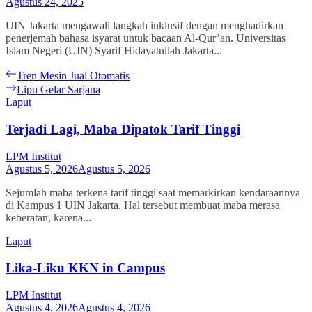
Agustus 24, 2025
UIN Jakarta mengawali langkah inklusif dengan menghadirkan
penerjemah bahasa isyarat untuk bacaan Al-Qur’an. Universitas
Islam Negeri (UIN) Syarif Hidayatullah Jakarta...
Navigasi
Previous
Tren Mesin Jual Otomatis
post:
Next
Lipu Gelar Sarjana
pos
post:
Laput
Terjadi Lagi, Maba Dipatok Tarif Tinggi
LPM Institut
Agustus 5, 2026
Agustus 5, 2026
Sejumlah maba terkena tarif tinggi saat memarkirkan kendaraannya
di Kampus 1 UIN Jakarta. Hal tersebut membuat maba merasa
keberatan, karena...
Laput
Lika-Liku KKN in Campus
LPM Institut
Agustus 4, 2026
Agustus 4, 2026