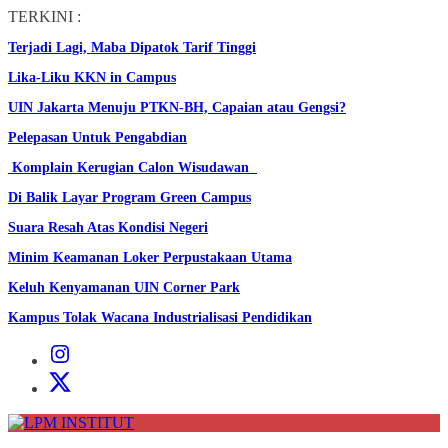
Skip
TERKINI :
to
Terjadi Lagi, Maba Dipatok Tarif Tinggi
the
content
Lika-Liku KKN in Campus
UIN Jakarta Menuju PTKN-BH, Capaian atau Gengsi?
Pelepasan Untuk Pengabdian
Komplain Kerugian Calon Wisudawan
Di Balik Layar Program Green Campus
Suara Resah Atas Kondisi Negeri
Minim Keamanan Loker Perpustakaan Utama
Keluh Kenyamanan UIN Corner Park
Kampus Tolak Wacana Industrialisasi Pendidikan
Instagram
Institut
X
Institut
LPM
INSTITUT