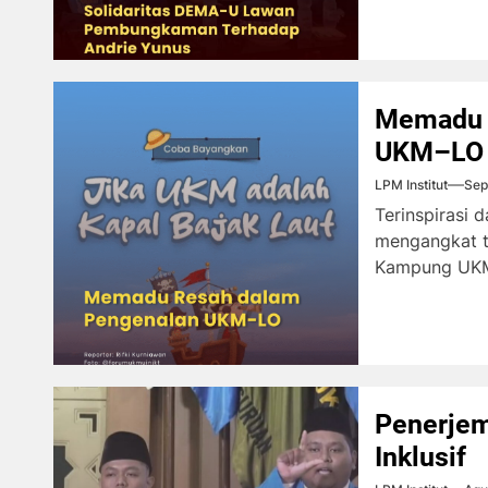
Memadu 
UKM–LO
LPM Institut
Sep
Terinspirasi d
mengangkat t
Kampung UKM 
Penerjem
Inklusif