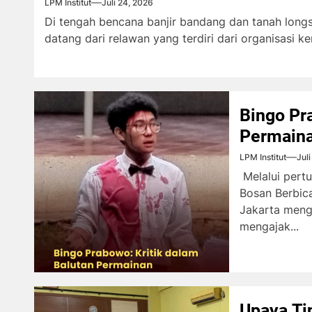
LPM Institut
Juli 24, 2026
Di tengah bencana banjir bandang dan tanah longs
datang dari relawan yang terdiri dari organisasi k
Bingo Pr
Permain
LPM Institut
Jul
Melalui pert
Bosan Berbic
Jakarta meng
mengajak...
Upaya Ti