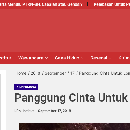
uju PTKN-BH, Capaian atau Gengsi?
Pelepasan Untuk Pengabdia
PM
NSTITUT
stitut
Wawancara
Gaya Hidup
Resensi
Kiri
Home
2018
September
17
Panggung Cinta Untuk Lo
KAMPUSIANA
Panggung Cinta Untu
LPM Institut
September 17, 2018