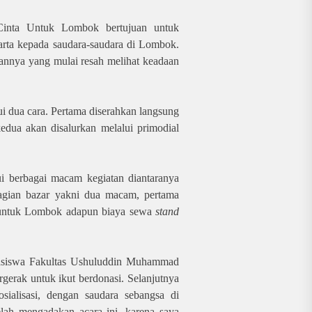
inta Untuk Lombok bertujuan untuk
rta kepada saudara-saudara di Lombok.
emannya yang mulai resah melihat keadaan
i dua cara. Pertama diserahkan langsung
dua akan disalurkan melalui primodial
ui berbagai macam kegiatan diantaranya
bagian bazar yakni dua macam, pertama
 untuk Lombok adapun biaya sewa
stand
hasiswa Fakultas Ushuluddin Muhammad
gerak untuk ikut berdonasi. Selanjutnya
osialisasi, dengan saudara sebangsa di
lah mengadakan acara ini, karena saya