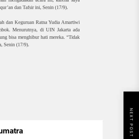
ur’an dan Tafsir ini, Senin (17/9).
yah dan Keguruan Ratna Yudia Amartiwi
mbok. Menurutnya, di UIN Jakarta ada
sung bisa menghibur hati mereka. “Tidak
a, Senin (17/9).
NEXT POST
umatra