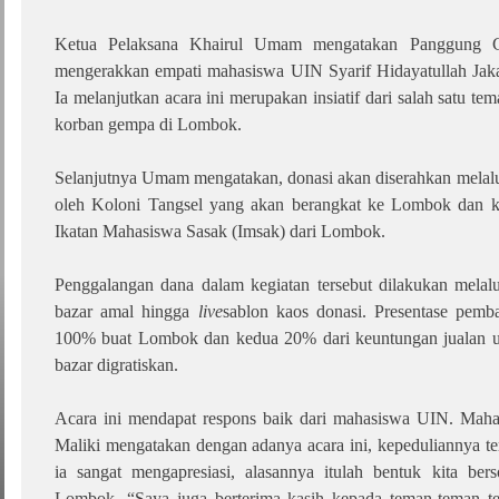
Ketua Pelaksana Khairul Umam mengatakan Panggung C
mengerakkan empati mahasiswa UIN Syarif Hidayatullah Jaka
Ia melanjutkan acara ini merupakan insiatif dari salah satu t
korban gempa di Lombok.
Selanjutnya Umam mengatakan, donasi akan diserahkan melalu
oleh Koloni Tangsel yang akan berangkat ke Lombok dan ke
Ikatan Mahasiswa Sasak (Imsak) dari Lombok.
Penggalangan dana dalam kegiatan tersebut dilakukan melal
bazar amal hingga
live
sablon kaos donasi. Presentase pem
100% buat Lombok dan kedua 20% dari keuntungan jualan
bazar digratiskan.
Acara ini mendapat respons baik dari mahasiswa UIN. Ma
Maliki mengatakan dengan adanya acara ini, kepeduliannya ter
ia sangat mengapresiasi, alasannya itulah bentuk kita bers
Lombok. “Saya juga berterima kasih kepada teman-teman te