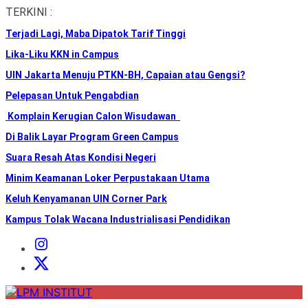
Skip
TERKINI :
to
Terjadi Lagi, Maba Dipatok Tarif Tinggi
the
content
Lika-Liku KKN in Campus
UIN Jakarta Menuju PTKN-BH, Capaian atau Gengsi?
Pelepasan Untuk Pengabdian
Komplain Kerugian Calon Wisudawan
Di Balik Layar Program Green Campus
Suara Resah Atas Kondisi Negeri
Minim Keamanan Loker Perpustakaan Utama
Keluh Kenyamanan UIN Corner Park
Kampus Tolak Wacana Industrialisasi Pendidikan
Instagram
Institut
X
Institut
LPM
INSTITUT