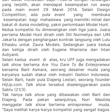
yang terpilih, akan mendapat kesempatan
run away
pada
main event
29 Maret 2014. Selain Design
Competition, ada pula
event
yang membuka
kesempatan bagi mahasiswa yang memiliki minat dan
bakat di dunia
modelling
, yakni perlombaan Model Hunt.
Kedua kompetisi itu dimenangkan oleh tiga juara. Juara
pertama Model Hunt diraih oleh Siti Nurmeliya dari UIN
Jakarta dengan penghargaan kontrak langsung oleh Lulu
Elhasbu untuk Zaura Models. Sedangkan juara kedua
dan ketiga diraih oleh Eugene Kharisma dan Intan
Auliyanti.
Selain kedua
event
di atas, kru UFF juga mengadakan
talk show
bertema
Are You Dare To Be Enterpreneur
bersama Barli Asmara, seorang desainer muda yang
karyanya sudah diakui oleh industri
fashion
Indonesia.
Selain Barli, hadir pula Diajeng Lestari, seorang founder
HijUp.com.
Talk show
tersebut diselenggarakan pada
Sabtu (21/3).
Tak hanya
talk show
yang dibawakan oleh Barli dan
Diajeng. Pada pekan selanjutnya, Nuri Maulida
menggelar
talk show
bertema
entrepreneur
muda.
“Saya melihat karya-karya kompetisi yang sangat bagus.