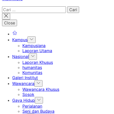
Cari
untuk:
Close
Show
Kampus
sub
Kampusiana
menu
Laporan Utama
Show
Nasional
sub
Laporan Khusus
menu
humanitas
Komunitas
Galeri Institut
Show
Wawancara
sub
Wawancara Khusus
menu
Sosok
Show
Gaya Hidup
sub
Perjalanan
menu
Seni dan Budaya