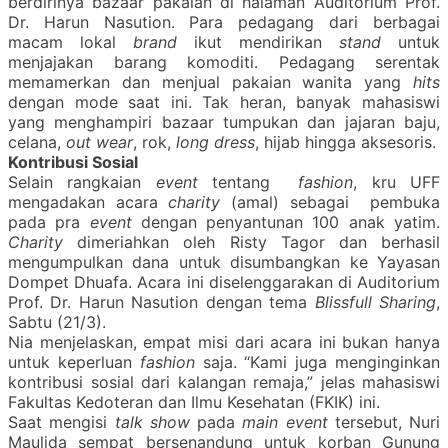
berdirinya bazaar pakaian di halaman Auditorium Prof.
Dr. Harun Nasution. Para pedagang dari berbagai
macam lokal
brand
ikut mendirikan
stand
untuk
menjajakan barang komoditi. Pedagang serentak
memamerkan dan menjual pakaian wanita yang
hits
dengan mode saat ini. Tak heran, banyak mahasiswi
yang menghampiri bazaar tumpukan dan jajaran baju,
celana,
out wear
, rok,
long dress
, hijab hingga aksesoris.
Kontribusi Sosial
Selain rangkaian
event
tentang
fashion
, kru UFF
mengadakan acara
charity
(amal) sebagai pembuka
pada pra
event
dengan penyantunan 100 anak yatim.
Charity
dimeriahkan oleh Risty Tagor dan berhasil
mengumpulkan dana untuk disumbangkan ke Yayasan
Dompet Dhuafa. Acara ini diselenggarakan di Auditorium
Prof. Dr. Harun Nasution dengan tema
Blissfull Sharing
,
Sabtu (21/3).
Nia menjelaskan, empat misi dari acara ini bukan hanya
untuk keperluan
fashion
saja. “Kami juga menginginkan
kontribusi sosial dari kalangan remaja,” jelas mahasiswi
Fakultas Kedoteran dan Ilmu Kesehatan (FKIK) ini.
Saat mengisi
talk show
pada
main event
tersebut, Nuri
Maulida sempat bersenandung untuk korban Gunung