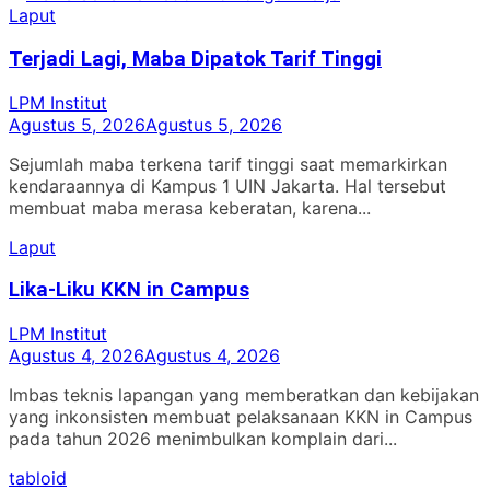
pos
post:
Laput
Terjadi Lagi, Maba Dipatok Tarif Tinggi
LPM Institut
Agustus 5, 2026
Agustus 5, 2026
Sejumlah maba terkena tarif tinggi saat memarkirkan
kendaraannya di Kampus 1 UIN Jakarta. Hal tersebut
membuat maba merasa keberatan, karena...
Laput
Lika-Liku KKN in Campus
LPM Institut
Agustus 4, 2026
Agustus 4, 2026
Imbas teknis lapangan yang memberatkan dan kebijakan
yang inkonsisten membuat pelaksanaan KKN in Campus
pada tahun 2026 menimbulkan komplain dari...
tabloid