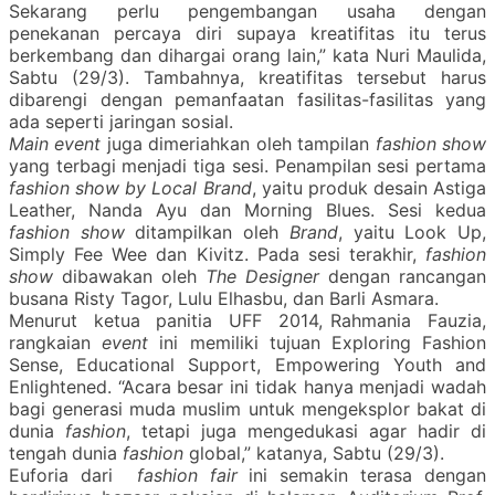
Sekarang perlu pengembangan usaha dengan
penekanan percaya diri supaya kreatifitas itu terus
berkembang dan dihargai orang lain,” kata Nuri Maulida,
Sabtu (29/3). Tambahnya, kreatifitas tersebut harus
dibarengi dengan pemanfaatan fasilitas-fasilitas yang
ada seperti jaringan sosial.
Main event
juga dimeriahkan oleh tampilan
fashion show
yang terbagi menjadi tiga sesi. Penampilan sesi pertama
fashion show by Local Brand
, yaitu produk desain Astiga
Leather, Nanda Ayu dan Morning Blues. Sesi kedua
fashion show
ditampilkan oleh
Brand
, yaitu Look Up,
Simply Fee Wee dan Kivitz. Pada sesi terakhir,
fashion
show
dibawakan oleh
The Designer
dengan rancangan
busana Risty Tagor, Lulu Elhasbu, dan Barli Asmara.
Menurut ketua panitia UFF 2014, Rahmania Fauzia,
rangkaian
event
ini memiliki tujuan Exploring Fashion
Sense, Educational Support, Empowering Youth and
Enlightened. “Acara besar ini tidak hanya menjadi wadah
bagi generasi muda muslim untuk mengeksplor bakat di
dunia
fashion
, tetapi juga mengedukasi agar hadir di
tengah dunia
fashion
global,” katanya, Sabtu (29/3).
Euforia dari
fashion fair
ini semakin terasa dengan