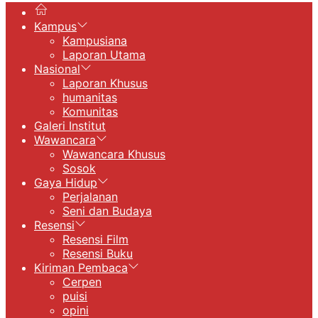
Kampus
Kampusiana
Laporan Utama
Nasional
Laporan Khusus
humanitas
Komunitas
Galeri Institut
Wawancara
Wawancara Khusus
Sosok
Gaya Hidup
Perjalanan
Seni dan Budaya
Resensi
Resensi Film
Resensi Buku
Kiriman Pembaca
Cerpen
puisi
opini