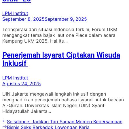
LPM Institut
September 8, 2025
September 9, 2025
Terinspirasi dari situasi Indonesia terkini, Forum UKM
mengangkat tema bajak laut one Piece dalam acara
Kampung UKM 2025. Hal itu...
Penerjemah Isyarat Ciptakan Wisuda
Inklusif
LPM Institut
Agustus 24, 2025
UIN Jakarta mengawali langkah inklusif dengan
menghadirkan penerjemah bahasa isyarat untuk bacaan
Al-Qur’an. Universitas Islam Negeri (UIN) Syarif
Hidayatullah Jakarta...
Navigasi
Previous
Seisdance, Jadikan Tari Saman Momen Kebersamaan
post:
Next
Bisnis Seks Berkedok Lowongan Kerja