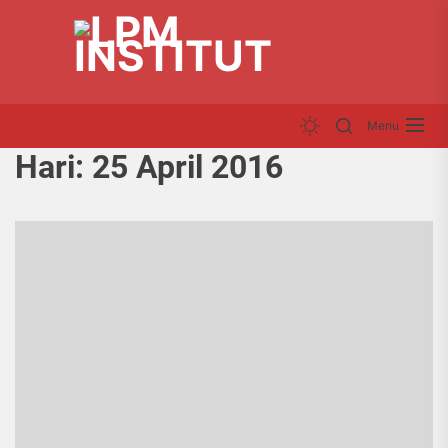
Skip
LP
to
INS
the
content
Menu
Hari:
25 April 2016