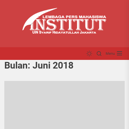
Skip
LP
to
INS
the
content
Menu
Bulan:
Juni 2018