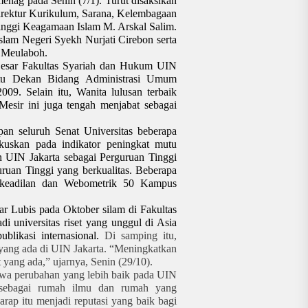
enag pada Senin (7/1). Turut disaksikan
irektur Kurikulum, Sarana, Kelembagaan
inggi Keagamaan Islam M. Arskal Salim.
Islam Negeri Syekh Nurjati Cirebon serta
 Meulaboh.
esar Fakultas Syariah dan Hukum UIN
antu Dekan Bidang Administrasi Umum
09. Selain itu, Wanita lulusan terbaik
 Mesir ini juga tengah menjabat sebagai
pan seluruh Senat Universitas beberapa
uskan pada indikator peningkat mutu
an UIN Jakarta sebagai Perguruan Tinggi
uan Tinggi yang berkualitas. Beberapa
berkeadilan dan Webometrik 50 Kampus
r Lubis pada Oktober silam di Fakultas
i universitas riset yang unggul di Asia
blikasi internasional.
Di samping itu,
 yang ada di UIN Jakarta. “Meningkatkan
yang ada,” ujarnya, Senin (29/10).
a perubahan yang lebih baik pada UIN
 sebagai rumah ilmu dan rumah yang
rap itu menjadi reputasi yang baik bagi