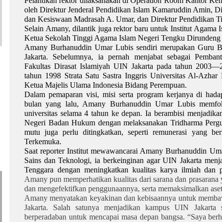
Pelantikan rektor dilaksanakan di Operation Room Kantor Kem
oleh Direktur Jenderal Pendidikan Islam Kamaruddin Amin, D
dan Kesiswaan Madrasah A. Umar, dan Direktur Pendidikan T
Selain Amany, dilantik juga rektor baru untuk Institut Agama 
Ketua Sekolah Tinggi Agama Islam Negeri Tengku Dirundeng
Amany Burhanuddin Umar Lubis sendiri merupakan Guru B
Jakarta. Sebelumnya, ia pernah menjabat sebagai Pemb
Fakultas Dirasat Islamiyah UIN Jakarta pada tahun 2003—20
tahun 1998 Strata Satu Sastra Inggris Universitas Al-Azhar
Ketua Majelis Ulama Indonesia Bidang Perempuan.
Dalam pemaparan visi, misi serta program kerjanya di hada
bulan yang lalu, Amany Burhanuddin Umar Lubis memfok
universitas selama 4 tahun ke depan. Ia berambisi menjadik
Negeri Badan Hukum dengan melaksanakan Tridharma Pergur
mutu juga perlu ditingkatkan, seperti remunerasi yang 
Terkemuka.
Saat reporter Institut mewawancarai Amany Burhanuddin Uma
Sains dan Teknologi, ia berkeinginan agar UIN Jakarta menjad
Tenggara dengan meningkatkan kualitas karya ilmiah dan pu
Amany pun memperhatikan kualitas dari sarana dan prasarana
dan mengefektifkan penggunaannya, serta memaksimalkan aset 
Amany menyatakan keyakinan dan kebisaannya untuk membaw
Jakarta. Salah satunya menjadikan kampus UIN Jakarta
berperadaban untuk mencapai masa depan bangsa. “Saya berha