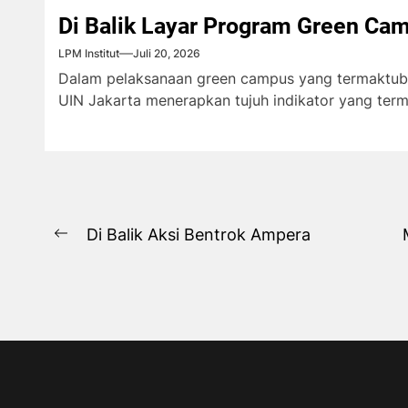
Di Balik Layar Program Green Ca
LPM Institut
Juli 20, 2026
Dalam pelaksanaan green campus yang termaktub
UIN Jakarta menerapkan tujuh indikator yang term
Navigasi
Di Balik Aksi Bentrok Ampera
Previous
pos
post: