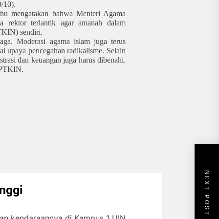
/10).
ikhu mengatakan bahwa Menteri Agama
rektor terlantik agar amanah dalam
KIN) sendiri.
jaga. Moderasi agama islam juga terus
i upaya pencegahan radikalisme. Selain
strasi dan keuangan juga harus dibenahi.
 PTKIN.
NEXT POST
inggi
rkan kendaraannya di Kampus 1 UIN