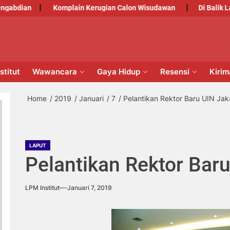
dian
Komplain Kerugian Calon Wisudawan
Di Balik Laya
PM
NSTITUT
stitut
Wawancara
Gaya Hidup
Resensi
Kiri
Home
2019
Januari
7
Pelantikan Rektor Baru UIN Jak
LAPUT
Pelantikan Rektor Bar
LPM Institut
Januari 7, 2019