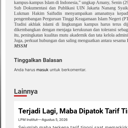
kampus-kampus Islam di Indonesia,” ungkap Amany, Senin (29
Sub Dokumentasi dan Publikasi UIN Jakarta Nanang Sya
Lukman Hakim Saifudin menyampaikan amanatnya kepada 
pengembangan Perguruan Tinggi Keagamaan Islam Negeri (PT
Tradisi akhlak islami di lingkungan kampus harus terus di
dikembangkan dengan menjaga kerukunan dan toleransi sebaga
itu, peningkatan kualitas mutu akademik dan tata kelola admini
Juga, perkuat hubungan dan saling menguatkan antara sesama
MSSM
Tinggalkan Balasan
Anda harus
masuk
untuk berkomentar.
Lainnya
Terjadi Lagi, Maba Dipatok Tarif T
LPM Institut
Agustus 5, 2026
Sejumlah maba terkena tarif tinggi saat memarki