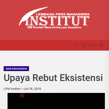
Skip
LP
to
INS
the
content
Menu
SENI DAN BUDAYA
Upaya Rebut Eksistensi
LPM Institut
Juli 18, 2019