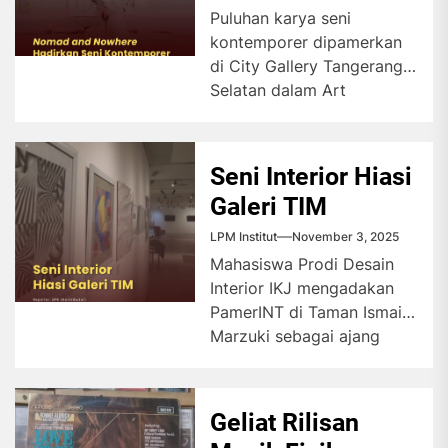
Kontemporer
Puluhan karya seni
kontemporer dipamerkan
di City Gallery Tangerang
Selatan dalam Art
Exhibition Nomad and
Nowhere. Pameran ini
mengajak pengunjung...
Seni Interior Hiasi
Galeri TIM
LPM Institut
November 3, 2025
Mahasiswa Prodi Desain
Interior IKJ mengadakan
PamerINT di Taman Ismail
Marzuki sebagai ajang
unjuk karya. Pameran itu
juga dirancang untuk...
Geliat Rilisan