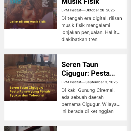
Musik Fisik
LPM Institut
Oktober 28, 2025
Di tengah era digital, rilisan
musik fisik mengalami
lonjakan penjualan. Hal itu
diakibatkan tren
kegemaran Gen Z
mengoleksinya.
Digitalisasi membuat...
Seren Taun
Cigugur: Pesta
Panen yang
LPM Institut
September 3, 2025
Penuh Syukur dan
Di kaki Gunung Ciremai,
ada sebuah daerah
Toleransi
bernama Cigugur. Wilayah
ini berada di ketinggian
660 meter di atas
permukaan laut,...