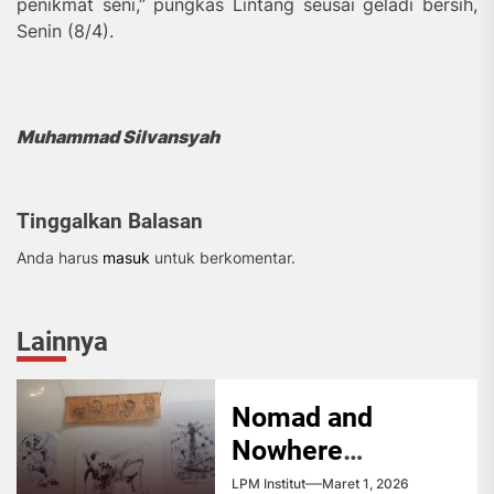
penikmat seni,” pungkas Lintang seusai geladi bersih,
Senin (8/4).
Muhammad Silvansyah
Tinggalkan Balasan
Anda harus
masuk
untuk berkomentar.
Lainnya
Nomad and
Nowhere
Hadirkan Seni
LPM Institut
Maret 1, 2026