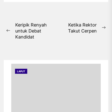
untuk menghidupkan
daerah-daerah pelosok
yang...
Navigasi
Keripik Renyah
Ketika Rektor
Ne
untuk Debat
Takut Cerpen
pos
Previous
pos
Kandidat
post:
LAPUT