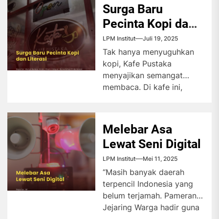
Surga Baru
Pecinta Kopi dan
Literasi
LPM Institut
Juli 19, 2025
Tak hanya menyuguhkan
kopi, Kafe Pustaka
menyajikan semangat
membaca. Di kafe ini,
pengunjung yang membeli
kopi berarti ikut
mendukung gerakan...
Melebar Asa
Lewat Seni Digital
LPM Institut
Mei 11, 2025
“Masih banyak daerah
terpencil Indonesia yang
belum terjamah. Pameran
Jejaring Warga hadir guna
menginspirasi pengunjung