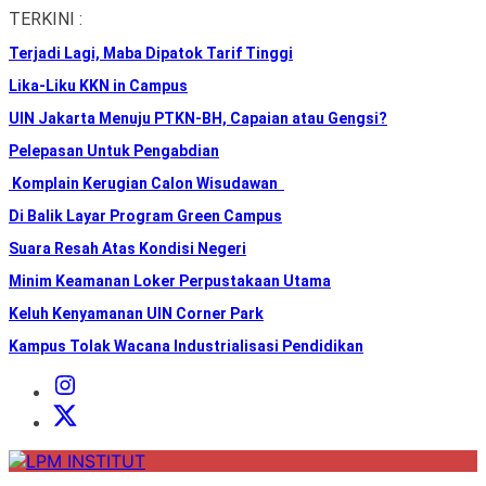
Skip
TERKINI :
to
Terjadi Lagi, Maba Dipatok Tarif Tinggi
the
content
Lika-Liku KKN in Campus
UIN Jakarta Menuju PTKN-BH, Capaian atau Gengsi?
Pelepasan Untuk Pengabdian
Komplain Kerugian Calon Wisudawan
Di Balik Layar Program Green Campus
Suara Resah Atas Kondisi Negeri
Minim Keamanan Loker Perpustakaan Utama
Keluh Kenyamanan UIN Corner Park
Kampus Tolak Wacana Industrialisasi Pendidikan
Instagram
Institut
X
Institut
LPM
INSTITUT