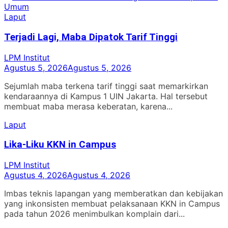
pos
post:
Umum
Laput
Terjadi Lagi, Maba Dipatok Tarif Tinggi
LPM Institut
Agustus 5, 2026
Agustus 5, 2026
Sejumlah maba terkena tarif tinggi saat memarkirkan
kendaraannya di Kampus 1 UIN Jakarta. Hal tersebut
membuat maba merasa keberatan, karena...
Laput
Lika-Liku KKN in Campus
LPM Institut
Agustus 4, 2026
Agustus 4, 2026
Imbas teknis lapangan yang memberatkan dan kebijakan
yang inkonsisten membuat pelaksanaan KKN in Campus
pada tahun 2026 menimbulkan komplain dari...