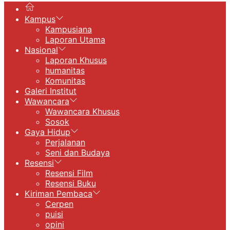
Kampus
Kampusiana
Laporan Utama
Nasional
Laporan Khusus
humanitas
Komunitas
Galeri Institut
Wawancara
Wawancara Khusus
Sosok
Gaya Hidup
Perjalanan
Seni dan Budaya
Resensi
Resensi Film
Resensi Buku
Kiriman Pembaca
Cerpen
puisi
opini