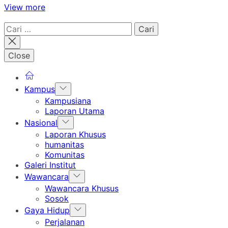
View more
Cari
untuk:
Close
Show
Kampus
sub
Kampusiana
menu
Laporan Utama
Show
Nasional
sub
Laporan Khusus
menu
humanitas
Komunitas
Galeri Institut
Show
Wawancara
sub
Wawancara Khusus
menu
Sosok
Show
Gaya Hidup
sub
Perjalanan